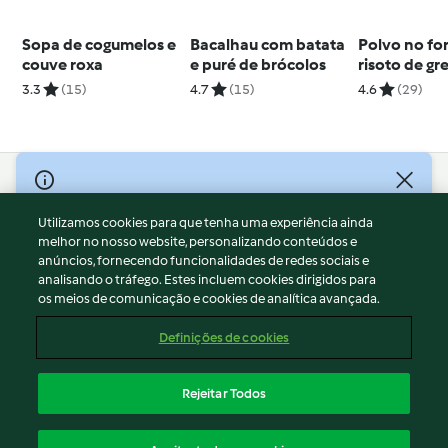
Sopa de cogumelos e
Bacalhau com batata
Polvo no fo
couve roxa
e puré de brócolos
risoto de gr
3.3
(15)
4.7
(15)
4.6
(29)
© Copyright 2026
Utilizamos cookies para que tenha uma experiência ainda
Termos de Utilização
melhor no nosso website, personalizando conteúdos e
Aviso sobre Proteção de Dados
anúncios, fornecendo funcionalidades de redes sociais e
Aviso
analisando o tráfego. Estes incluem cookies dirigidos para
os meios de comunicação e cookies de analítica avançada.
Apoio legal
Cookies
Definições de cookies
Conteúdo do relatório
Rescisão do contrato
Rejeitar Todos
Declaração de acessibilidade