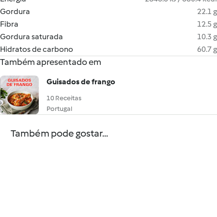
Gordura
22.1 g
Fibra
12.5 g
Gordura saturada
10.3 g
Hidratos de carbono
60.7 g
Também apresentado em
Guisados de frango
10 Receitas
Portugal
Também pode gostar...