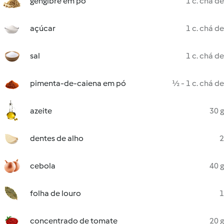
gengibre em pó
1 c. chá de
açúcar
1 c. chá de
sal
1 c. chá de
pimenta-de-caiena em pó
½ - 1 c. chá de
azeite
30 g
dentes de alho
2
cebola
40 g
folha de louro
1
concentrado de tomate
20 g