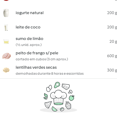
iogurte natural
200 g
leite de coco
200 g
sumo de limão
20 g
(½ unid. aprox.)
peito de frango s/ pele
600 g
cortado em cubos (3 cm aprox.)
lentilhas verdes secas
300 g
demolhadas durante 8 horas e escorridas