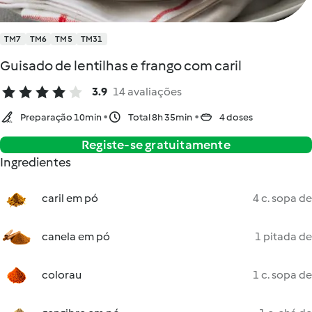
TM7
TM6
TM5
TM31
Guisado de lentilhas e frango com caril
3.9
14 avaliações
Preparação 10min
Total 8h 35min
4 doses
Registe-se gratuitamente
Ingredientes
caril em pó
4 c. sopa de
canela em pó
1 pitada de
colorau
1 c. sopa de