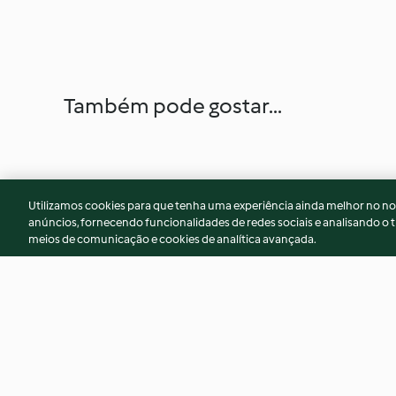
Também pode gostar...
Utilizamos cookies para que tenha uma experiência ainda melhor no n
anúncios, fornecendo funcionalidades de redes sociais e analisando o t
meios de comunicação e cookies de analítica avançada.
Crème caramel
Cheesecake au citr
crunch aux noisett