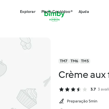
Explorar
Plano Cookidoo®
Ajuda
TM7
TM6
TM5
Crème aux 
3.7
3 aval
Preparação 5min