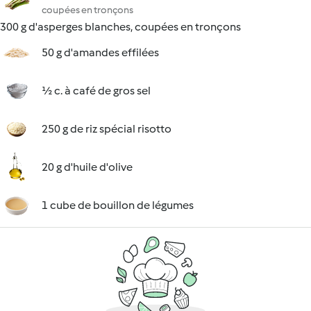
coupées en tronçons
300 g d'asperges blanches, coupées en tronçons
50 g d'amandes effilées
½ c. à café de gros sel
250 g de riz spécial risotto
20 g d'huile d'olive
1 cube de bouillon de légumes