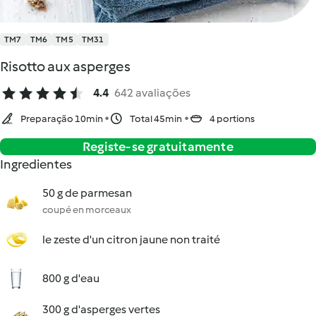
TM7
TM6
TM5
TM31
Risotto aux asperges
4.4
642 avaliações
Preparação 10min
Total 45min
4 portions
Registe-se gratuitamente
Ingredientes
50 g de parmesan
coupé en morceaux
le zeste d'un citron jaune non traité
800 g d'eau
300 g d'asperges vertes