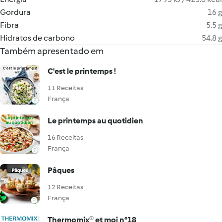
Gordura
16 g
Fibra
5.5 g
Hidratos de carbono
54.8 g
Também apresentado em
C'est le printemps !
11 Receitas
França
Le printemps au quotidien
16 Receitas
França
Pâques
12 Receitas
França
Thermomix® et moi n°18