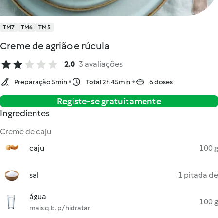
TM7
TM6
TM5
Creme de agrião e rúcula
2.0
3 avaliações
Preparação 5min
Total 2h 45min
6 doses
Registe-se gratuitamente
Ingredientes
Creme de caju
caju
100 g
sal
1 pitada de
água
100 g
mais q.b. p/ hidratar