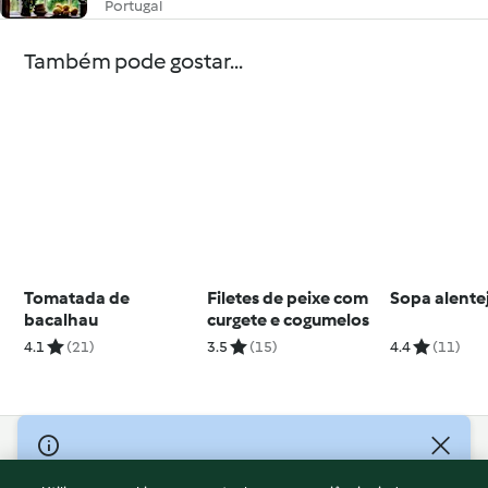
Portugal
Também pode gostar...
Tomatada de
Filetes de peixe com
Sopa alente
bacalhau
curgete e cogumelos
4.1
(21)
3.5
(15)
4.4
(11)
© Copyright 2026