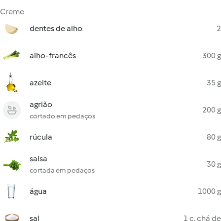
Creme
dentes de alho
2
alho-francês
300 g
azeite
35 g
agrião
200 g
cortado em pedaços
rúcula
80 g
salsa
30 g
cortada em pedaços
água
1000 g
sal
1 c. chá de