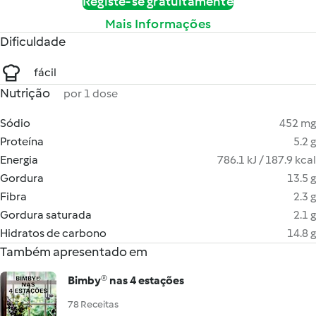
Registe-se gratuitamente
Mais Informações
Dificuldade
fácil
Nutrição
por 1 dose
Sódio
452 mg
Proteína
5.2 g
Energia
786.1 kJ / 187.9 kcal
Gordura
13.5 g
Fibra
2.3 g
Gordura saturada
2.1 g
Hidratos de carbono
14.8 g
Também apresentado em
Bimby® nas 4 estações
78 Receitas