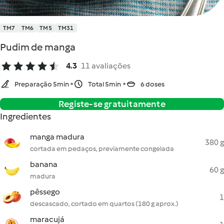
TM7
TM6
TM5
TM31
Pudim de manga
4.3
11 avaliações
Preparação 5min
Total 5min
6 doses
Registe-se gratuitamente
Ingredientes
manga madura
380 g
cortada em pedaços, previamente congelada
banana
60 g
madura
pêssego
1
descascado, cortado em quartos (180 g aprox.)
maracujá