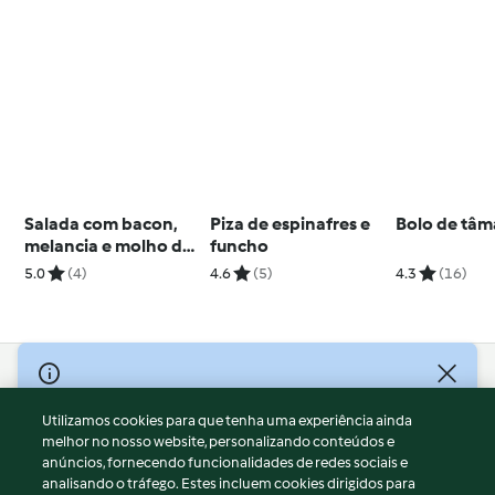
Salada com bacon,
Piza de espinafres e
Bolo de tâm
melancia e molho de
funcho
iogurte
5.0
(4)
4.6
(5)
4.3
(16)
© Copyright 2026
Utilizamos cookies para que tenha uma experiência ainda
Termos de Utilização
melhor no nosso website, personalizando conteúdos e
Aviso sobre Proteção de Dados
anúncios, fornecendo funcionalidades de redes sociais e
Aviso
analisando o tráfego. Estes incluem cookies dirigidos para