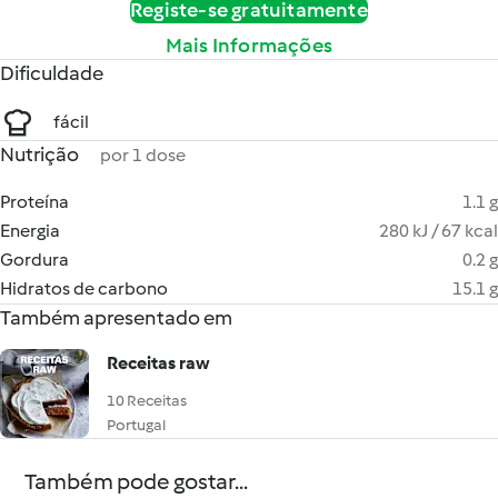
Registe-se gratuitamente
Mais Informações
Dificuldade
fácil
Nutrição
por 1 dose
Proteína
1.1 g
Energia
280 kJ / 67 kcal
Gordura
0.2 g
Hidratos de carbono
15.1 g
Também apresentado em
Receitas raw
10 Receitas
Portugal
Também pode gostar...