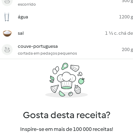
500 g
escorrido
água
1200 g
sal
1 ½ c. chá de
couve-portuguesa
200 g
cortada em pedaços pequenos
Gosta desta receita?
Inspire-se em mais de 100 000 receitas!