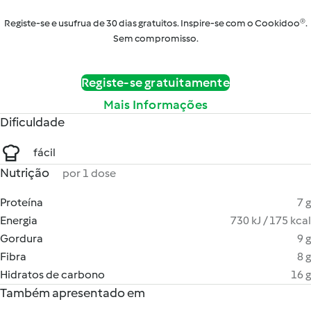
Registe-se e usufrua de 30 dias gratuitos. Inspire-se com o Cookidoo®.
Sem compromisso.
Registe-se gratuitamente
Mais Informações
Dificuldade
fácil
Nutrição
por 1 dose
Proteína
7 g
Energia
730 kJ / 175 kcal
Gordura
9 g
Fibra
8 g
Hidratos de carbono
16 g
Também apresentado em