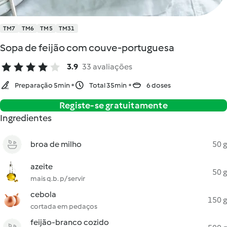
TM7
TM6
TM5
TM31
Sopa de feijão com couve-portuguesa
3.9
33 avaliações
Preparação 5min
Total 35min
6 doses
Registe-se gratuitamente
Ingredientes
broa de milho
50 g
azeite
50 g
mais q.b. p/ servir
cebola
150 g
cortada em pedaços
feijão-branco cozido