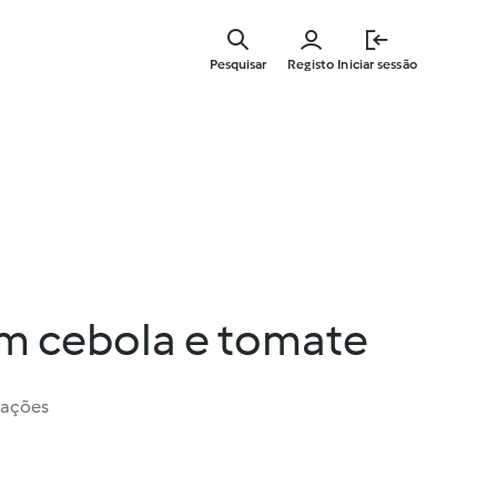
Saltar
para
Pesquisar
Registo
Iniciar sessão
o
conteúdo
principal
om cebola e tomate
iações