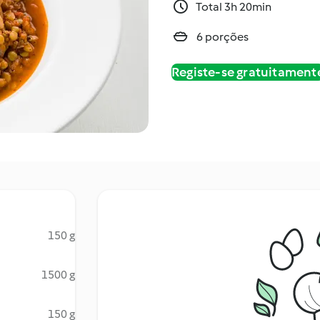
Total 3h 20min
6 porções
Registe-se gratuitament
150 g
1500 g
150 g