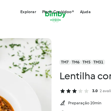
Explorar
Plano Cookidoo®
Ajuda
TM7
TM6
TM5
TM31
Lentilha c
3.0
2 aval
Preparação 20min