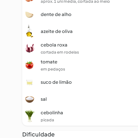
aprox. 1 uni média, cortada ao meio
dente de alho
azeite de oliva
cebola roxa
cortada em rodelas
tomate
em pedaços
suco de limão
sal
cebolinha
picada
Dificuldade