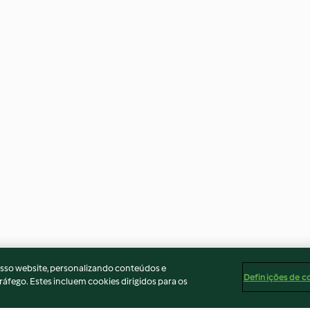
osso website, personalizando conteúdos e
Definições de c
ráfego. Estes incluem cookies dirigidos para os