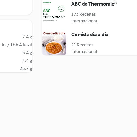
ABC da Thermomix®
173 Receitas
Internacional
Comida dia a dia
7.4 g
 kJ / 166.4 kcal
21 Receitas
Internacional
5.4 g
4.4 g
23.7 g