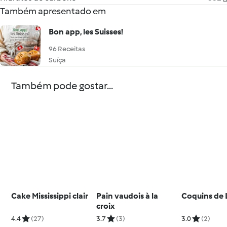
Também apresentado em
Bon app, les Suisses!
96 Receitas
Suíça
Também pode gostar...
Cake Mississippi clair
Pain vaudois à la
Coquins de 
croix
4.4
(27)
3.7
(3)
3.0
(2)