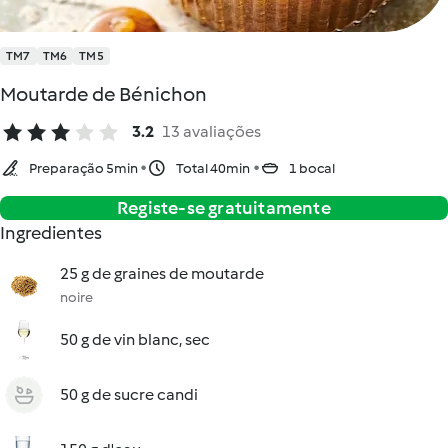
TM7
TM6
TM5
Moutarde de Bénichon
3.2
13 avaliações
Preparação 5min
Total 40min
1 bocal
Registe-se gratuitamente
Ingredientes
25 g de graines de moutarde
noire
50 g de vin blanc, sec
50 g de sucre candi