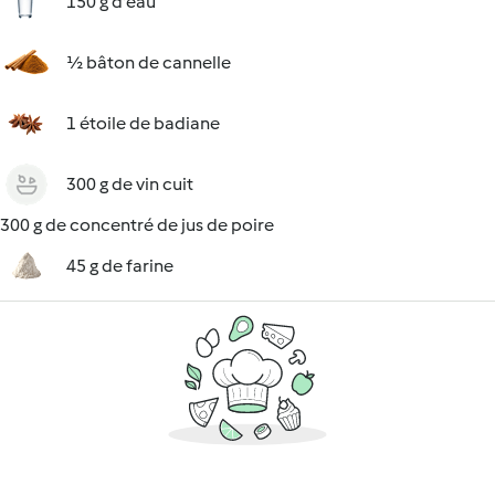
150 g d'eau
½ bâton de cannelle
1 étoile de badiane
300 g de vin cuit
300 g de concentré de jus de poire
45 g de farine