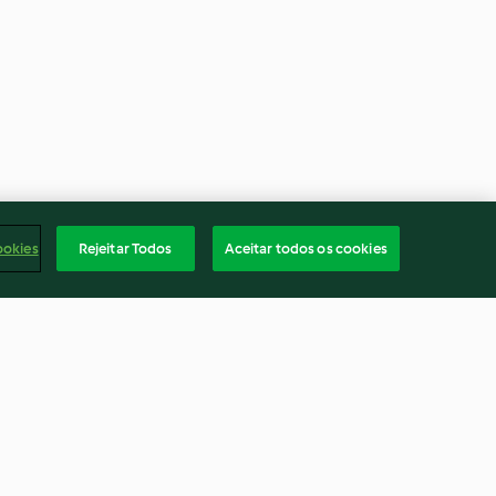
ookies
Rejeitar Todos
Aceitar todos os cookies
 feijão frade
Bacalhau à lagareiro com
migas de couve e feijão
4.8
(202)