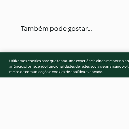
Também pode gostar...
Utilizamos cookies para que tenha uma experiência ainda melhor no n
anúncios, fornecendo funcionalidades de redes sociais e analisando o t
meios de comunicação e cookies de analítica avançada.
Serradura de chocolate
Tiras de peru com
cremoso
4.2
(32)
4.5
(155)