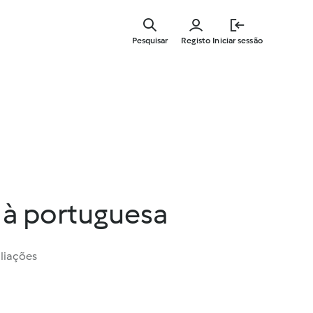
Saltar
para
Pesquisar
Registo
Iniciar sessão
o
conteúdo
principal
 à portuguesa
liações