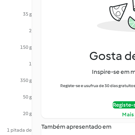
35 g
2
150 g
Gosta de
1
Inspire-se em m
350 g
Registe-se e usufrua de 30 dias gratui
50 g
Registe-
20 g
Mais
Também apresentado em
1 pitada de