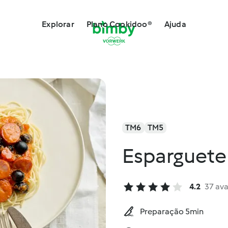
Explorar
Plano Cookidoo®
Ajuda
TM6
TM5
Esparguete
4.2
37 ava
Preparação 5min