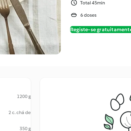
Total 45min
6 doses
Registe-se gratuitament
1200 g
2 c. chá de
350 g