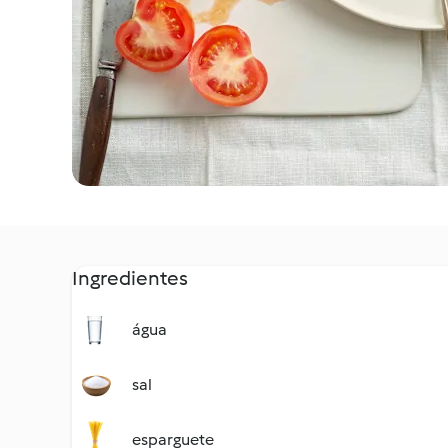
Ingredientes
água
sal
esparguete