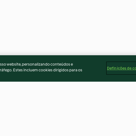
osso website, personalizando conteúdos e
Definições de c
ráfego. Estes incluem cookies dirigidos para os
 molho
Carbonara de salsichas
Migas de couve e
3.3
(42)
3.9
(88)