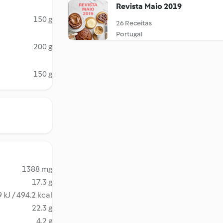
Revista Maio 2019
150 g
26 Receitas
Portugal
200 g
150 g
1388 mg
17.3 g
 kJ / 494.2 kcal
22.3 g
4.2 g