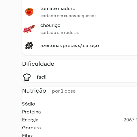
tomate maduro
cortado em cubos pequenos
chouriço
cortado em rodelas
azeitonas pretas s/ caroço
Dificuldade
fácil
Nutrição
por 1 dose
Sódio
Proteína
Energia
2067.9
Gordura
Fibra