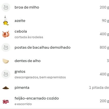
broa de milho
200 g
azeite
90 g
cebola
400 g
cortada às rodelas
postas de bacalhau demolhado
800 g
dentes de alho
3
grelos
400 g
descongelados, bem espremidos
pimenta
1 pitada de
feijão-encarnado cozido
200 g
e escorrido