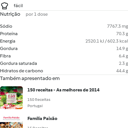
fácil
Nutrição
por 1 dose
Sódio
7767.3 mg
Proteína
70.3 g
Energia
2520.1 kJ / 602.3 kcal
Gordura
14.9 g
Fibra
6.4 g
Gordura saturada
2.3 g
Hidratos de carbono
44.4 g
Também apresentado em
150 receitas - As melhores de 2014
150 Receitas
Portugal
Família Paixão