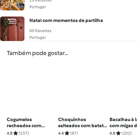
15 Receitas
Portugal
Natal com momentos de partilha
85 Receitas
Portugal
Também pode gostar...
Cogumelos
Choquinhos
Bacalhau à l
recheados com
salteados com batata
com migas d
bacon e alheira e
a murro
feijão
4.8
(237)
4.4
(87)
4.8
(202)