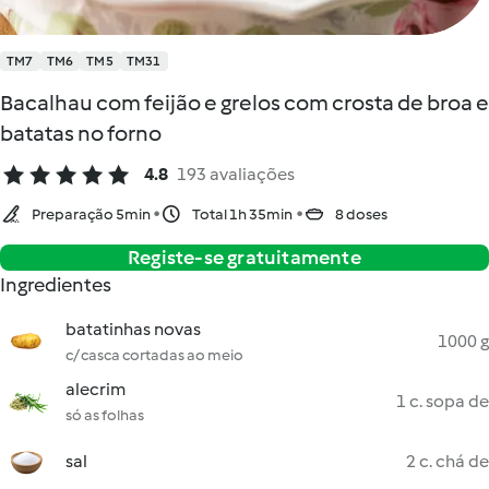
TM7
TM6
TM5
TM31
Bacalhau com feijão e grelos com crosta de broa e
batatas no forno
4.8
193 avaliações
Preparação 5min
Total 1h 35min
8 doses
Registe-se gratuitamente
Ingredientes
batatinhas novas
1000 g
c/ casca cortadas ao meio
alecrim
1 c. sopa de
só as folhas
sal
2 c. chá de