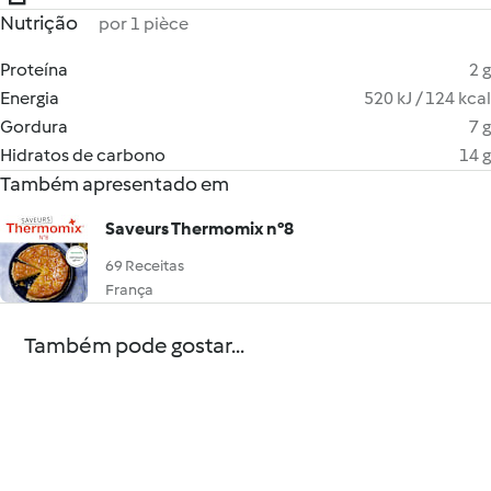
Nutrição
por 1 pièce
Proteína
2 g
Energia
520 kJ / 124 kcal
Gordura
7 g
Hidratos de carbono
14 g
Também apresentado em
Saveurs Thermomix n°8
69 Receitas
França
Também pode gostar...