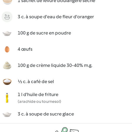
1 sachet de levure boulangère sèche
3 c. à soupe d'eau de fleur d'oranger
100 g de sucre en poudre
4 œufs
100 g de crème liquide 30-40% m.g.
½ c. à café de sel
1 l d'huile de friture
(arachide ou tournesol)
3 c. à soupe de sucre glace