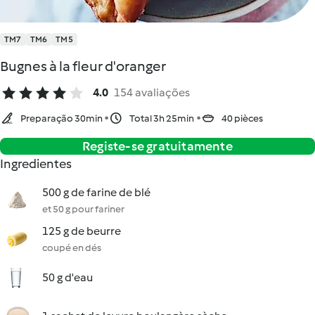
TM7
TM6
TM5
Bugnes à la fleur d'oranger
4.0
154 avaliações
Preparação 30min
Total 3h 25min
40 pièces
Registe-se gratuitamente
Ingredientes
500 g de farine de blé
et 50 g pour fariner
125 g de beurre
coupé en dés
50 g d'eau