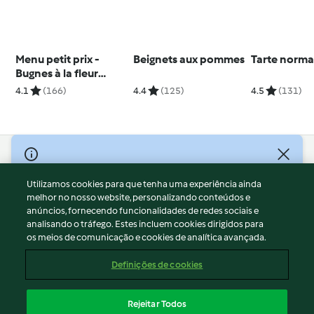
Menu petit prix -
Beignets aux pommes
Tarte norm
Bugnes à la fleur
d'oranger
4.1
(166)
4.4
(125)
4.5
(131)
© Copyright 2026
Utilizamos cookies para que tenha uma experiência ainda
Termos de Utilização
melhor no nosso website, personalizando conteúdos e
Aviso sobre Proteção de Dados
anúncios, fornecendo funcionalidades de redes sociais e
Aviso
analisando o tráfego. Estes incluem cookies dirigidos para
os meios de comunicação e cookies de analítica avançada.
Apoio legal
Cookies
Definições de cookies
Conteúdo do relatório
Rescisão do contrato
Rejeitar Todos