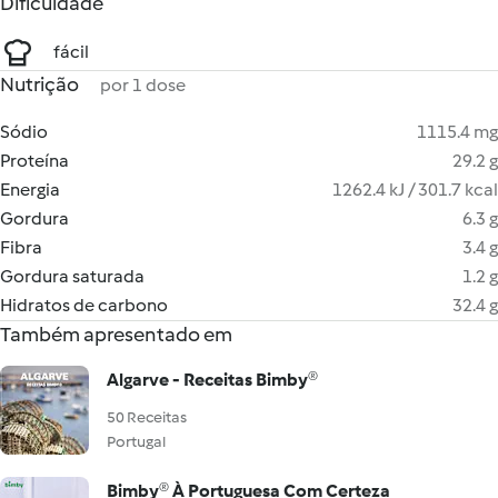
Dificuldade
fácil
Nutrição
por 1 dose
Sódio
1115.4 mg
Proteína
29.2 g
Energia
1262.4 kJ / 301.7 kcal
Gordura
6.3 g
Fibra
3.4 g
Gordura saturada
1.2 g
Hidratos de carbono
32.4 g
Também apresentado em
Algarve - Receitas Bimby®
50 Receitas
Portugal
Bimby® À Portuguesa Com Certeza