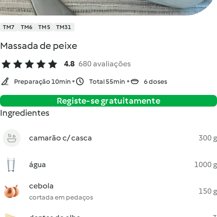
TM7
TM6
TM5
TM31
Massada de peixe
4.8
680 avaliações
Preparação 10min
Total 55min
6 doses
Registe-se gratuitamente
Ingredientes
camarão c/ casca
300 g
água
1000 g
cebola
150 g
cortada em pedaços