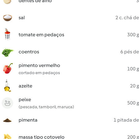
dentes de alho
3
sal
2 c. chá de
tomate em pedaços
300 g
coentros
6 pés de
pimento vermelho
100 g
cortado em pedaços
azeite
20 g
peixe
500 g
(pescada, tamboril, maruca)
pimenta
1 pitada de
massa tipo cotovelo
200 g