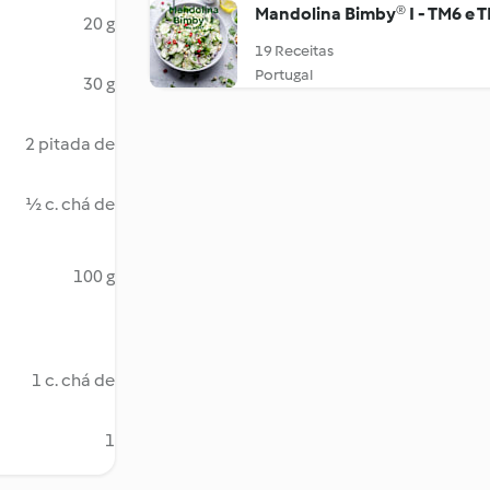
Mandolina Bimby® I - TM6 e 
20 g
19 Receitas
Portugal
30 g
2 pitada de
½ c. chá de
100 g
1 c. chá de
1