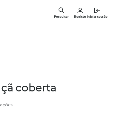
Saltar
para
Pesquisar
Registo
Iniciar sessão
o
conteúdo
principal
açã coberta
iações