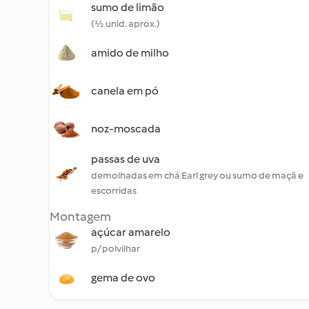
sumo de limão
(½ unid. aprox.)
amido de milho
canela em pó
noz-moscada
passas de uva
demolhadas em chá Earl grey ou sumo de maçã e
escorridas
Montagem
açúcar amarelo
p/ polvilhar
gema de ovo