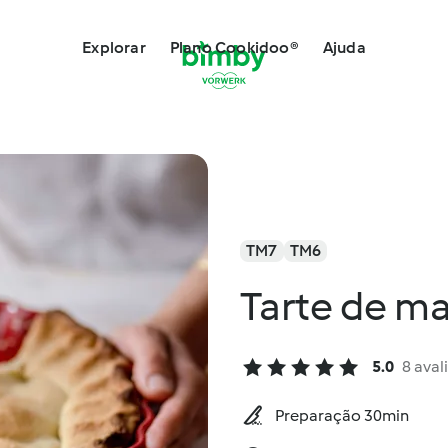
Explorar
Plano Cookidoo®
Ajuda
TM7
TM6
Tarte de m
5.0
8 aval
Preparação 30min