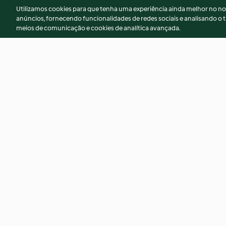
Utilizamos cookies para que tenha uma experiência ainda melhor no n
anúncios, fornecendo funcionalidades de redes sociais e analisando o t
meios de comunicação e cookies de analítica avançada.
Bebida energética de açafrão,
Calda de laranja e 
cardamomo e amêndoa
3.5
(2)
3.5
(2)
© Copyright 2026
Termos de Utilização
Aviso sobre Proteção de D