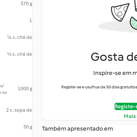
370 g
1
¼ c. chá de
Gosta de
½ c. chá de
Inspire-se em m
s/
Registe-se e usufrua de 30 dias gratui
1000 g
m no
Registe-
2 c. sopa de
Mais
30 g
Também apresentado em