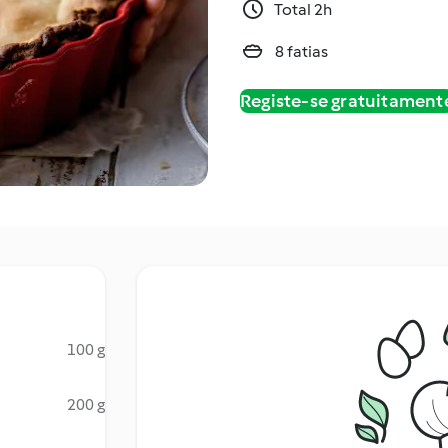
Total 2h
8 fatias
Registe-se gratuitament
100 g
200 g