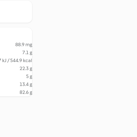
88.9 mg
7.1 g
 kJ / 544.9 kcal
22.3 g
5 g
13.4 g
82.6 g