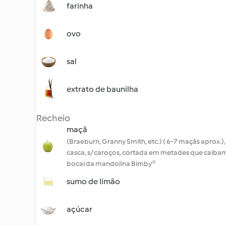
farinha
ovo
sal
extrato de baunilha
Recheio
maçã
(Braeburn, Granny Smith, etc.) ( 6-7 maçãs aprox.), 
casca, s/ caroços, cortada em metades que caiba
bocal da mandolina Bimby®
sumo de limão
açúcar