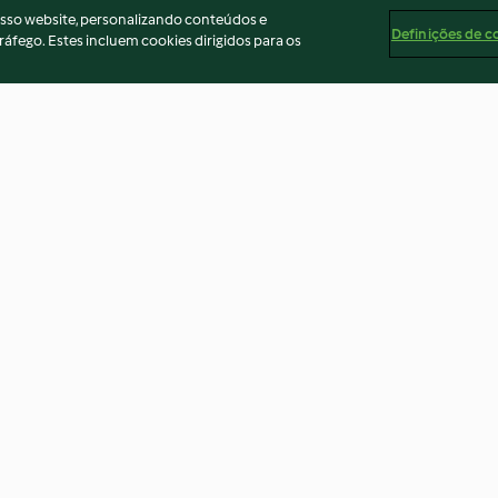
osso website, personalizando conteúdos e
Definições de c
ráfego. Estes incluem cookies dirigidos para os
cravinho
Magia em sua casa - Bolo
Molho para bife
4.9
(10)
2.8
(4)
ados
Aviso
Apoio legal
Cookies
Conteúdo do relató