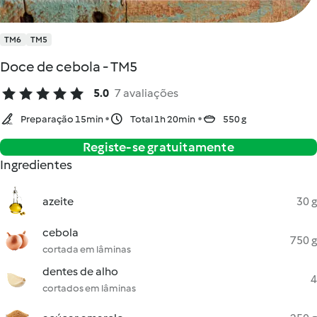
TM6
TM5
Doce de cebola - TM5
5.0
7 avaliações
Preparação 15min
Total 1h 20min
550 g
Registe-se gratuitamente
Ingredientes
azeite
30 g
cebola
750 g
cortada em lâminas
dentes de alho
4
cortados em lâminas