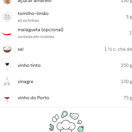
açúcar amarelo
250 g
tomilho-limão
5 g
só as folhas
malagueta (opcional)
1
cortada em rodelas
sal
1 ½ c. chá de
vinho tinto
250 g
vinagre
130 g
vinho do Porto
75 g