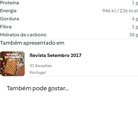
Proteína
1 g
Energia
946 kJ / 226 kcal
Gordura
4 g
Fibra
2 g
Hidratos de carbono
38 g
Também apresentado em
Revista Setembro 2017
32 Receitas
Portugal
Também pode gostar...