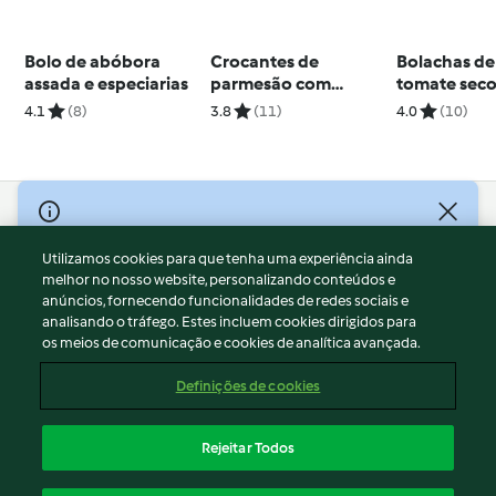
Bolo de abóbora
Crocantes de
Bolachas de
assada e especiarias
parmesão com
tomate sec
tomilho e curgete
4.1
(8)
3.8
(11)
4.0
(10)
© Copyright 2026
Utilizamos cookies para que tenha uma experiência ainda
Termos de Utilização
melhor no nosso website, personalizando conteúdos e
Aviso sobre Proteção de Dados
anúncios, fornecendo funcionalidades de redes sociais e
Aviso
analisando o tráfego. Estes incluem cookies dirigidos para
os meios de comunicação e cookies de analítica avançada.
Apoio legal
Cookies
Definições de cookies
Conteúdo do relatório
Rescisão do contrato
Rejeitar Todos
Declaração de acessibilidade