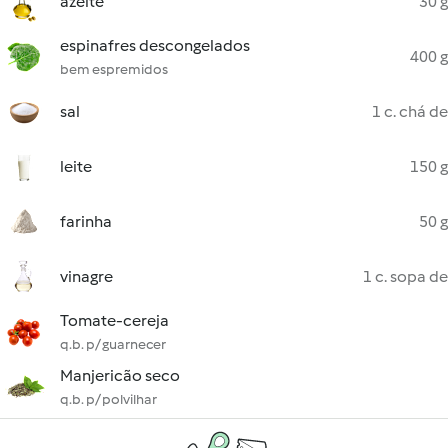
azeite
30 g
espinafres descongelados
400 g
bem espremidos
sal
1 c. chá de
leite
150 g
farinha
50 g
vinagre
1 c. sopa de
Tomate-cereja
q.b. p/ guarnecer
Manjericão seco
q.b. p/ polvilhar