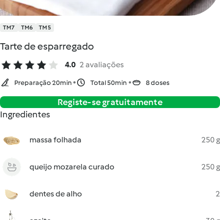
TM7
TM6
TM5
Tarte de esparregado
4.0
2 avaliações
Preparação 20min
Total 50min
8 doses
Registe-se gratuitamente
Ingredientes
massa folhada
250 g
queijo mozarela curado
250 g
dentes de alho
2