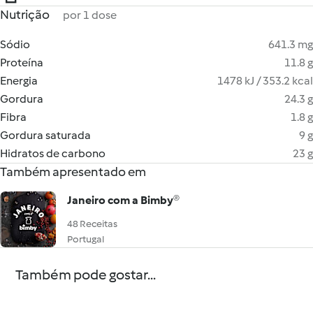
Nutrição
por 1 dose
Sódio
641.3 mg
Proteína
11.8 g
Energia
1478 kJ / 353.2 kcal
Gordura
24.3 g
Fibra
1.8 g
Gordura saturada
9 g
Hidratos de carbono
23 g
Também apresentado em
Janeiro com a Bimby®
48 Receitas
Portugal
Também pode gostar...