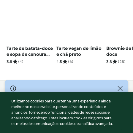
Tarte de batata-doce
Tarte vegan de limão
Brownie de 
e sopa de cenoura
e chá preto
doce
com coco e frango
3.8
(4)
4.5
(6)
3.8
(28)
© Copyright 2026
Utilizamos cookies para que tenha uma experiência ainda
Termos de Utilização
melhor no nosso website, personalizando conteúdos e
Aviso sobre Proteção de Dados
anúncios, fornecendo funcionalidades de redes sociais e
Aviso
analisando o tráfego. Estes incluem cookies dirigidos para
os meios de comunicação e cookies de analítica avançada.
Apoio legal