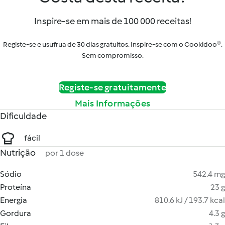
Inspire-se em mais de 100 000 receitas!
Registe-se e usufrua de 30 dias gratuitos. Inspire-se com o Cookidoo®.
Sem compromisso.
Registe-se gratuitamente
Mais Informações
Dificuldade
fácil
Nutrição
por 1 dose
Sódio
542.4 mg
Proteína
23 g
Energia
810.6 kJ / 193.7 kcal
Gordura
4.3 g