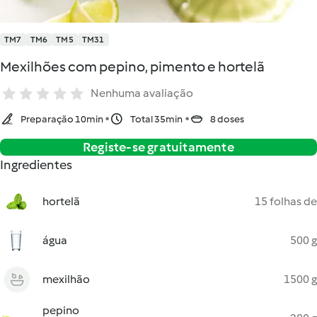
TM7
TM6
TM5
TM31
Mexilhões com pepino, pimento e hortelã
Nenhuma avaliação
Preparação 10min
Total 35min
8 doses
Registe-se gratuitamente
Ingredientes
hortelã
15 folhas de
água
500 g
mexilhão
1500 g
pepino