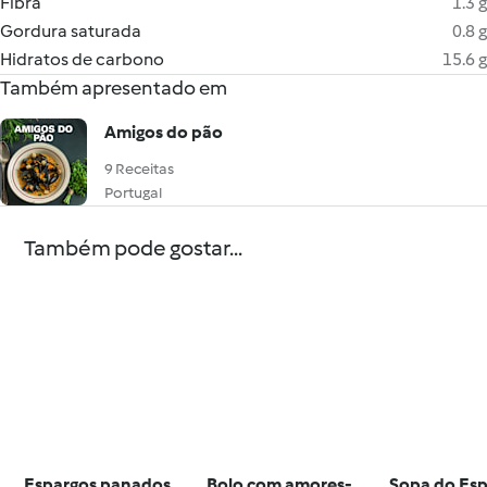
Fibra
1.3 g
Gordura saturada
0.8 g
Hidratos de carbono
15.6 g
Também apresentado em
Amigos do pão
9 Receitas
Portugal
Também pode gostar...
Espargos panados
Bolo com amores-
Sopa do Esp