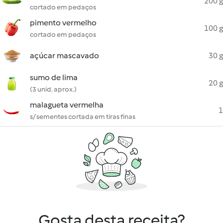
200 g
cortado em pedaços
pimento vermelho
100 g
cortado em pedaços
açúcar mascavado
30 g
sumo de lima
20 g
(3 unid. aprox.)
malagueta vermelha
1
s/ sementes cortada em tiras finas
Gosta desta receita?