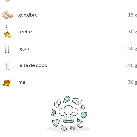
gengibre
15 g
azeite
30 g
água
150 g
leite de coco
120 g
mel
30 g