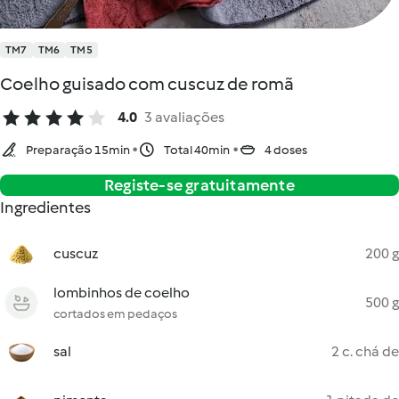
TM7
TM6
TM5
Coelho guisado com cuscuz de romã
4.0
3 avaliações
Preparação 15min
Total 40min
4 doses
Registe-se gratuitamente
Ingredientes
cuscuz
200 g
lombinhos de coelho
500 g
cortados em pedaços
sal
2 c. chá de