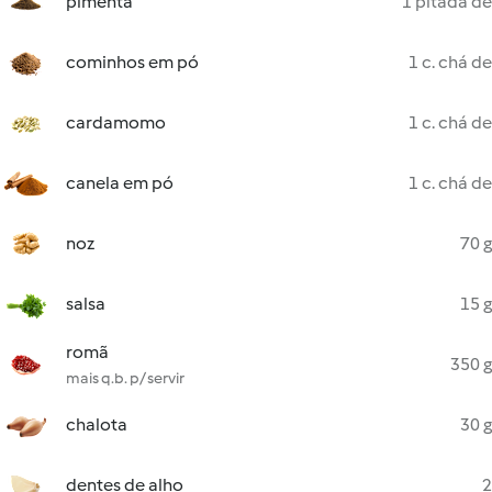
pimenta
1 pitada de
cominhos em pó
1 c. chá de
cardamomo
1 c. chá de
canela em pó
1 c. chá de
noz
70 g
salsa
15 g
romã
350 g
mais q.b. p/ servir
chalota
30 g
dentes de alho
2