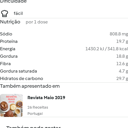
Dificuldade
fácil
Nutrição
por 1 dose
Sódio
808.8 mg
Proteína
19.7 g
Energia
1430.2 kJ / 341.8 kcal
Gordura
18.8 g
Fibra
12.6 g
Gordura saturada
4.7 g
Hidratos de carbono
29.7 g
Também apresentado em
Revista Maio 2019
26 Receitas
Portugal