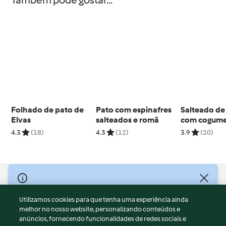
Também pode gostar...
Folhado de pato de
Pato com espinafres
Salteado d
Elvas
salteados e romã
com cogume
couve
4.3
(18)
4.3
(12)
3.9
(20)
© Copyright 2026
Utilizamos cookies para que tenha uma experiência ainda
Termos de Utilização
melhor no nosso website, personalizando conteúdos e
Aviso sobre Proteção de Dados
anúncios, fornecendo funcionalidades de redes sociais e