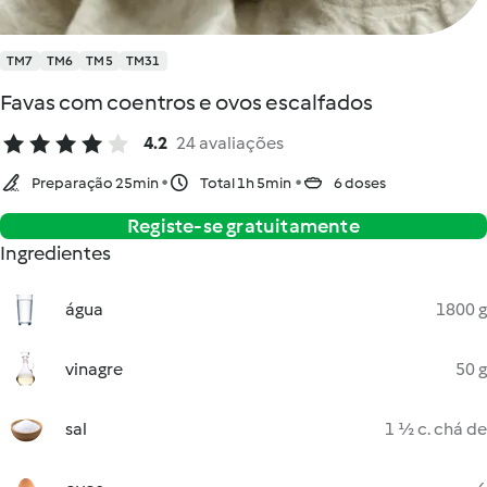
TM7
TM6
TM5
TM31
Favas com coentros e ovos escalfados
4.2
24 avaliações
Preparação 25min
Total 1h 5min
6 doses
Registe-se gratuitamente
Ingredientes
água
1800 g
vinagre
50 g
sal
1 ½ c. chá de