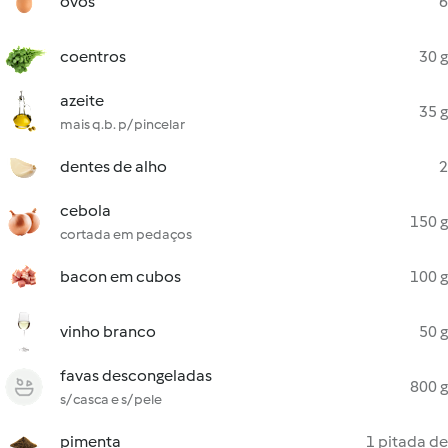
ovos
6
coentros
30 g
azeite
35 g
mais q.b. p/ pincelar
dentes de alho
2
cebola
150 g
cortada em pedaços
bacon em cubos
100 g
vinho branco
50 g
favas descongeladas
800 g
s/ casca e s/ pele
pimenta
1 pitada de