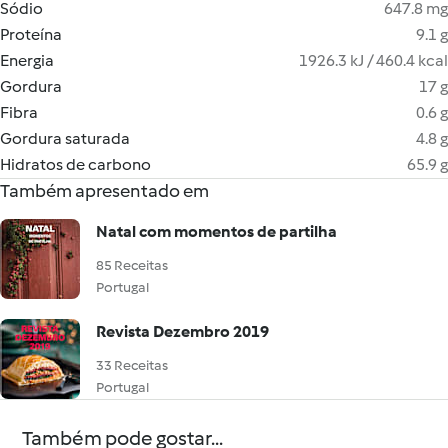
Sódio
647.8 mg
Proteína
9.1 g
Energia
1926.3 kJ / 460.4 kcal
Gordura
17 g
Fibra
0.6 g
Gordura saturada
4.8 g
Hidratos de carbono
65.9 g
Também apresentado em
Natal com momentos de partilha
85 Receitas
Portugal
Revista Dezembro 2019
33 Receitas
Portugal
Também pode gostar...