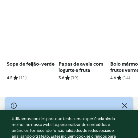
Sopa de feijão-verde
Papas de aveia com
Bolo mármo
iogurte e fruta
frutos verm
4.5
(11)
3.6
(19)
4.6
(14)
© Copyright 2026
Utilizamos cookies para que tenha uma experiência ainda
Termos de Utilização
melhor no nosso website, personalizando conteúdos e
Aviso sobre Proteção de Dados
anúncios, fornecendo funcionalidades de redes sociais e
Aviso
analisando o tráfego. Estes incluem cookies dirigidos para