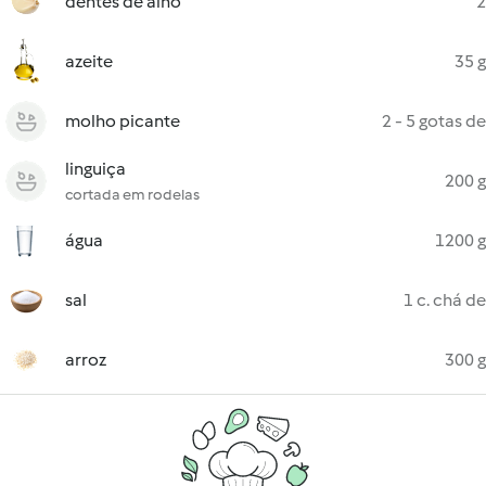
dentes de alho
2
azeite
35 g
molho picante
2 - 5 gotas de
linguiça
200 g
cortada em rodelas
água
1200 g
sal
1 c. chá de
arroz
300 g