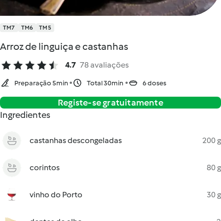
TM7
TM6
TM5
Arroz de linguiça e castanhas
4.7
78 avaliações
Preparação 5min
Total 30min
6 doses
Registe-se gratuitamente
Ingredientes
castanhas descongeladas
200 g
corintos
80 g
vinho do Porto
30 g