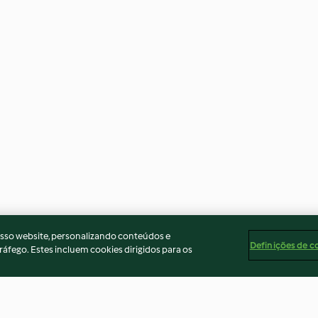
osso website, personalizando conteúdos e
Definições de c
ráfego. Estes incluem cookies dirigidos para os