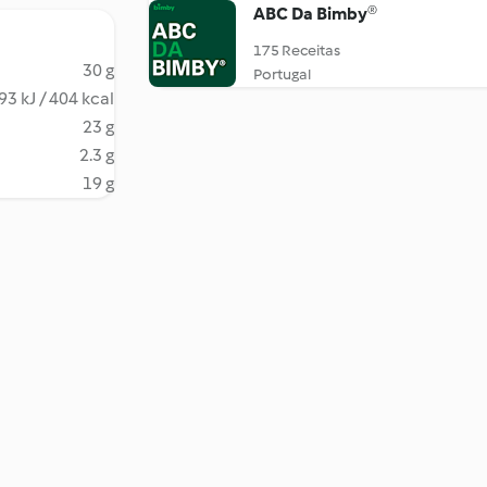
ABC Da Bimby®
175 Receitas
30 g
Portugal
93 kJ / 404 kcal
23 g
2.3 g
19 g