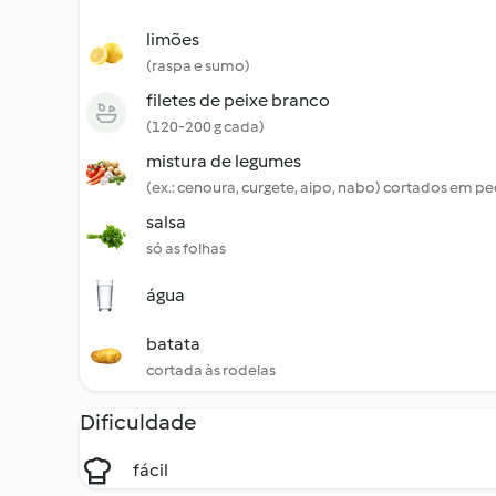
limões
(raspa e sumo)
filetes de peixe branco
(120-200 g cada)
mistura de legumes
(ex.: cenoura, curgete, aipo, nabo) cortados em p
salsa
só as folhas
água
batata
cortada às rodelas
Dificuldade
fácil