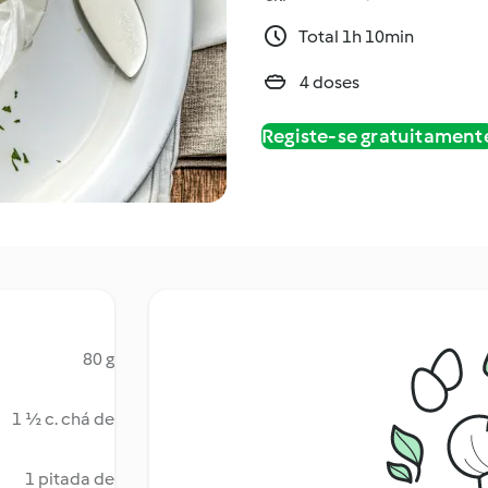
Total 1h 10min
4 doses
Registe-se gratuitament
80 g
1 ½ c. chá de
1 pitada de