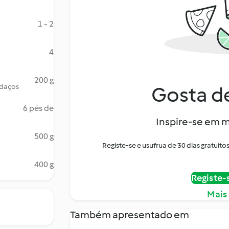
1 - 2
4
200 g
edaços
Gosta de
6 pés de
Inspire-se em m
500 g
Registe-se e usufrua de 30 dias gratui
400 g
Registe-
Mais
Também apresentado em