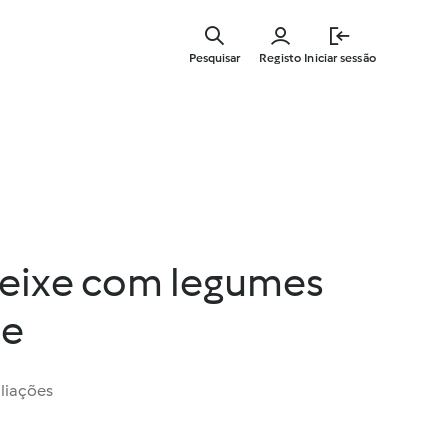
Saltar
para
Pesquisar
Registo
Iniciar sessão
o
conteúdo
principal
 peixe com legumes
te
liações