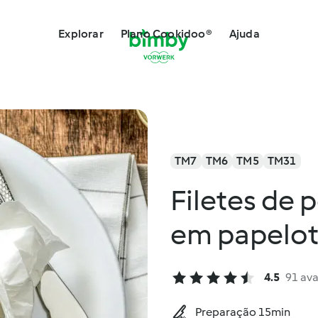
Explorar
Plano Cookidoo®
Ajuda
TM7
TM6
TM5
TM31
Filetes de
em papelo
4.5
91 ava
Preparação 15min