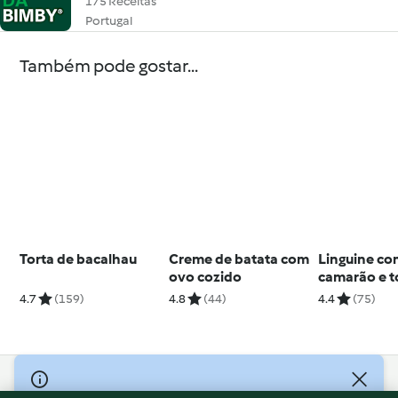
175 Receitas
Portugal
Também pode gostar...
Torta de bacalhau
Creme de batata com
Linguine c
ovo cozido
camarão e 
cereja
4.7
(159)
4.8
(44)
4.4
(75)
© Copyright 2026