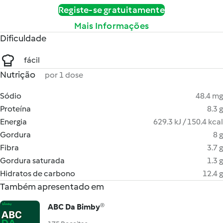
Registe-se gratuitamente
Mais Informações
Dificuldade
fácil
Nutrição
por 1 dose
Sódio
48.4 mg
Proteína
8.3 g
Energia
629.3 kJ / 150.4 kcal
Gordura
8 g
Fibra
3.7 g
Gordura saturada
1.3 g
Hidratos de carbono
12.4 g
Também apresentado em
ABC Da Bimby®