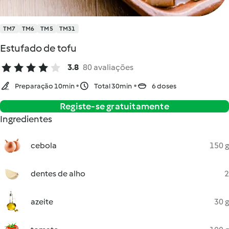
TM7
TM6
TM5
TM31
Estufado de tofu
3.8
80 avaliações
Preparação 10min
Total 30min
6 doses
Registe-se gratuitamente
Ingredientes
cebola
150 g
dentes de alho
2
azeite
30 g