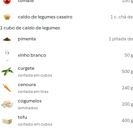
tomate
100 g
caldo de legumes caseiro
1 c. chá de
1 cubo de caldo de legumes
pimenta
1 pitada de
vinho branco
50 g
curgete
500 g
cortada em cubos
cenoura
240 g
cortada em tiras
cogumelos
200 g
laminados
tofu
400 g
cortado em cubos