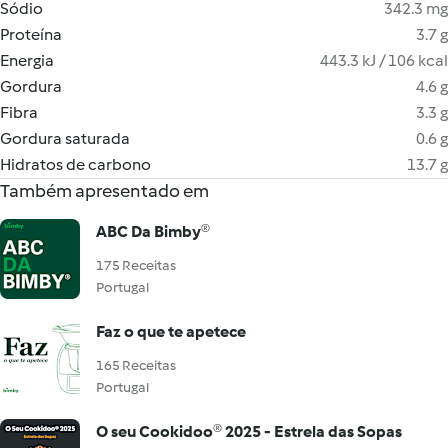
Sódio
342.3 mg
Proteína
3.7 g
Energia
443.3 kJ / 106 kcal
Gordura
4.6 g
Fibra
3.3 g
Gordura saturada
0.6 g
Hidratos de carbono
13.7 g
Também apresentado em
ABC Da Bimby®
175 Receitas
Portugal
Faz o que te apetece
165 Receitas
Portugal
O seu Cookidoo® 2025 - Estrela das Sopas