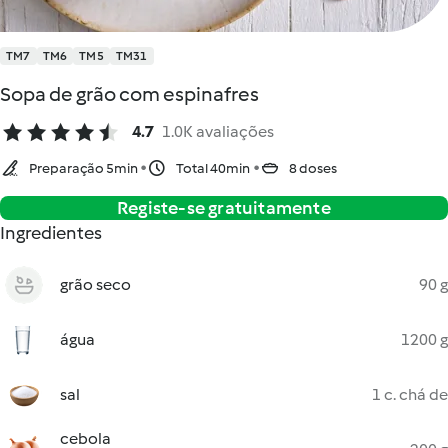
TM7
TM6
TM5
TM31
Sopa de grão com espinafres
4.7
1.0K avaliações
Preparação 5min
Total 40min
8 doses
Registe-se gratuitamente
Ingredientes
grão seco
90 g
água
1200 g
sal
1 c. chá de
cebola