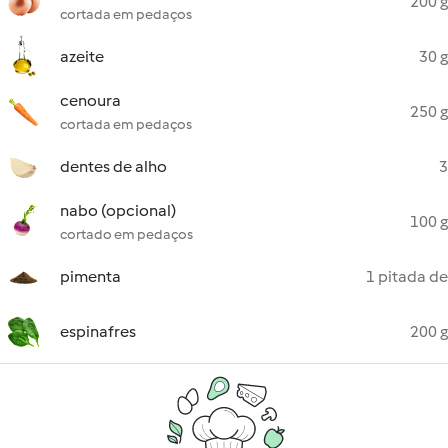
200 g
cortada em pedaços
azeite
30 g
cenoura
250 g
cortada em pedaços
dentes de alho
3
nabo (opcional)
100 g
cortado em pedaços
pimenta
1 pitada de
espinafres
200 g