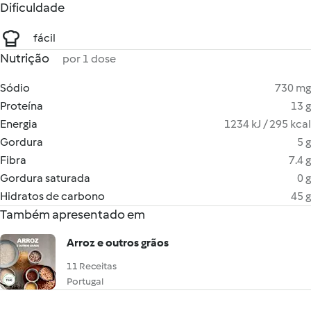
Dificuldade
fácil
Nutrição
por 1 dose
Sódio
730 mg
Proteína
13 g
Energia
1234 kJ / 295 kcal
Gordura
5 g
Fibra
7.4 g
Gordura saturada
0 g
Hidratos de carbono
45 g
Também apresentado em
Arroz e outros grãos
11 Receitas
Portugal