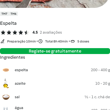
TM7
TM6
Espelta
4.5
2 avaliações
Preparação 10min
Total 8h 40min
5 doses
Registe-se gratuitamente
Ingredientes
espelta
200 - 400 g
azeite
10 - 20 g
sal
½ - 1 c. chá de
água