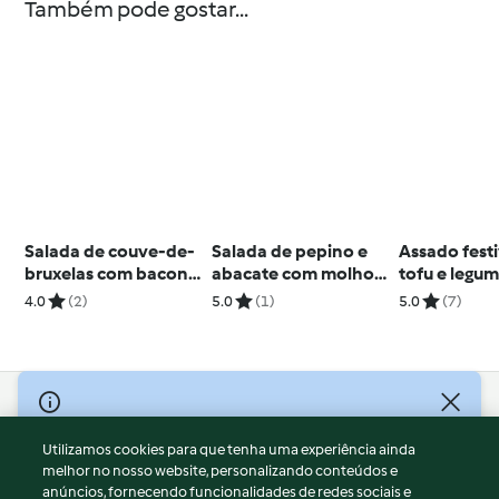
Também pode gostar...
Salada de couve-de-
Salada de pepino e
Assado fest
bruxelas com bacon e
abacate com molho
tofu e legu
cranberries
"green goddess"
Anabela Jac
4.0
(2)
5.0
(1)
5.0
(7)
© Copyright 2026
Utilizamos cookies para que tenha uma experiência ainda
Termos de Utilização
melhor no nosso website, personalizando conteúdos e
Aviso sobre Proteção de Dados
anúncios, fornecendo funcionalidades de redes sociais e