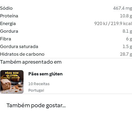
Sódio
467.4 mg
Proteína
10.8 g
Energia
920 kJ / 219.9 kcal
Gordura
8.1 g
Fibra
6 g
Gordura saturada
1.5 g
Hidratos de carbono
28.7 g
Também apresentado em
Pães sem glúten
10 Receitas
Portugal
Também pode gostar...