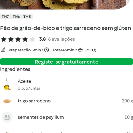
TM7
TM6
TM5
Pão de grão-de-bico e trigo sarraceno sem glúten
3.8
6 avaliações
Preparação 5min
Total 45min
750 g
Registe-se gratuitamente
Ingredientes
Azeite
q.b. p/ untar
trigo sarraceno
200 g
sementes de psyllium
10 g