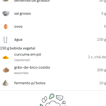
sementes de girassol
50 g
sal grosso
5 g
ovos
5
água
150 g
150 g bebida vegetal
curcuma em pó
1 c. chá de
(opcional)
grão-de-bico cozido
200 g
escorrido
fermento p/ bolos
10 g