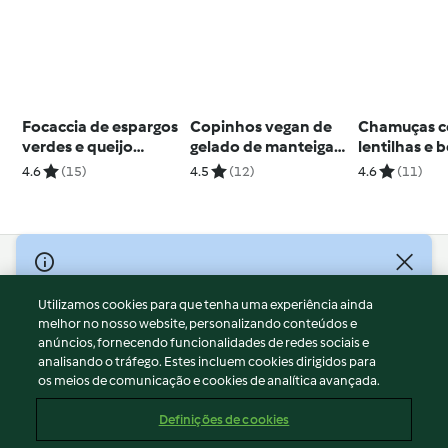
Focaccia de espargos
Copinhos vegan de
Chamuças 
verdes e queijo
gelado de manteiga
lentilhas e 
parmesão
de amendoim e
4.6
(15)
4.5
(12)
4.6
(11)
banana
© Copyright 2026
Utilizamos cookies para que tenha uma experiência ainda
Termos de Utilização
melhor no nosso website, personalizando conteúdos e
Aviso sobre Proteção de Dados
anúncios, fornecendo funcionalidades de redes sociais e
Aviso
analisando o tráfego. Estes incluem cookies dirigidos para
os meios de comunicação e cookies de analítica avançada.
Apoio legal
Cookies
Definições de cookies
Conteúdo do relatório