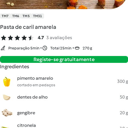
TM7
TM6
TM5
TM31
Pasta de caril amarela
4.7
3 avaliações
Preparação 5min
Total 25min
270 g
Registe-se gratuitamente
Ingredientes
pimento amarelo
300 g
cortado em pedaços
dentes de alho
50 g
gengibre
20 g
citronela