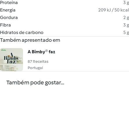
Proteína
3 g
Energia
209 kJ / 50 kcal
Gordura
2 g
Fibra
3 g
Hidratos de carbono
5 g
Também apresentado em
A Bimby® faz
87 Receitas
Portugal
Também pode gostar...