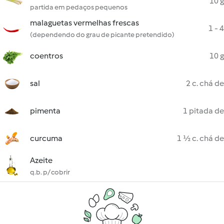
10 g
partida em pedaços pequenos
malaguetas vermelhas frescas
1 - 4
(dependendo do grau de picante pretendido)
coentros
10 g
sal
2 c. chá de
pimenta
1 pitada de
curcuma
1 ½ c. chá de
Azeite
q.b. p/ cobrir