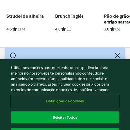
Strudel de alheira
Brunch inglês
Pão de grão
e trigo sarr
glúten
4.5
(14)
4.0
(1)
3.8
(6)
© Copyright 2026
Utilizamos cookies para que tenha uma experiência ainda
Termos de Utilização
melhor no nosso website, personalizando conteúdos e
Aviso sobre Proteção de Dados
anúncios, fornecendo funcionalidades de redes sociais e
Aviso
analisando o tráfego. Estes incluem cookies dirigidos para
os meios de comunicação e cookies de analítica avançada.
Apoio legal
Cookies
Definições de cookies
Conteúdo do relatório
Rescisão do contrato
Rejeitar Todos
Declaração de acessibilidade