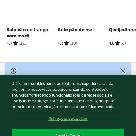
Salpicão de frango
Bolo pão de mel
Queijadinh
com maçã
4.7
(11)
4.3
(18)
4.8
(6)
© Copyright 2026
Utilizamos cookies para que tenha uma experiência ainda
Termos de Utilização
melhor no nosso website, personalizando conteúdos e
Aviso sobre Proteção de Dados
anúncios, fornecendo funcionalidades de redes sociais e
Aviso
analisando o tráfego. Estes incluem cookies dirigidos para
os meios de comunicação e cookies de analítica avançada.
Apoio legal
Cookies
Definições de cookies
Conteúdo do relatório
Rescisão do contrato
Rejeitar Todos