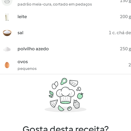
150 g
padrão meia-cura, cortado em pedaços
leite
200 g
sal
1 c. chá de
polvilho azedo
250 g
ovos
2
pequenos
Gosta desta receita?