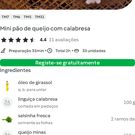
TM7
TM6
TM5
TM31
Mini pão de queijo com calabresa
4.4
11 avaliações
Preparação 35min
Total 2h
30 unidades
Registe-se gratuitamente
Ingredientes
óleo de girassol
q. b. para untar
linguiça calabresa
100 g
cortada em pedaços
salsinha fresca
2 ramos de
somente as folhas
queijo minas