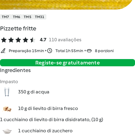
TM7
TM6
TM5
TM31
Pizzette fritte
4.7
110 avaliações
Preparação 15min
Total 1h 55min
8 porzioni
Registe-se gratuitamente
Ingredientes
Impasto
350 g di acqua
10 g di lievito di birra fresco
1 cucchiaino di lievito di birra disidratato, (10 g)
1 cucchiaino di zucchero