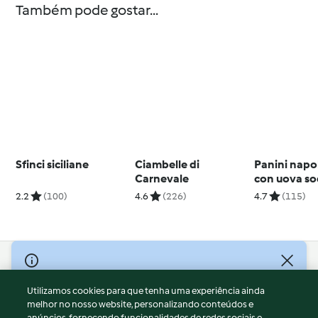
Também pode gostar...
Sfinci siciliane
Ciambelle di
Panini napo
Carnevale
con uova s
2.2
(100)
4.6
(226)
4.7
(115)
© Copyright 2026
Utilizamos cookies para que tenha uma experiência ainda
Termos de Utilização
melhor no nosso website, personalizando conteúdos e
Aviso sobre Proteção de Dados
anúncios, fornecendo funcionalidades de redes sociais e