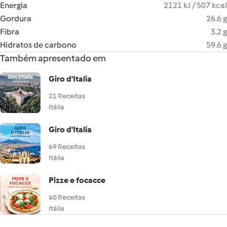
Energia
2121 kJ / 507 kcal
Gordura
26.6 g
Fibra
3.2 g
Hidratos de carbono
59.6 g
Também apresentado em
Giro d'Italia
21 Receitas
Itália
Giro d'Italia
69 Receitas
Itália
Pizze e focacce
60 Receitas
Itália