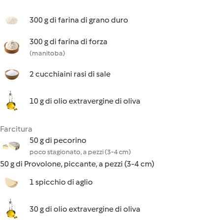
300 g di farina di grano duro
300 g di farina di forza
(manitoba)
2 cucchiaini rasi di sale
10 g di olio extravergine di oliva
Farcitura
50 g di pecorino
poco stagionato, a pezzi (3-4 cm)
50 g di Provolone, piccante, a pezzi (3-4 cm)
1 spicchio di aglio
30 g di olio extravergine di oliva