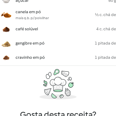
açúcar
60 g
canela em pó
½ c. chá de
mais q.b. p/ polvilhar
café solúvel
4 c. chá de
gengibre em pó
1 pitada de
cravinho em pó
1 pitada de
Gosta desta receita?