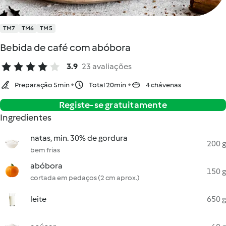
TM7
TM6
TM5
Bebida de café com abóbora
3.9
23 avaliações
Preparação 5min
Total 20min
4 chávenas
Registe-se gratuitamente
Ingredientes
natas, min. 30% de gordura
200 g
bem frias
abóbora
150 g
cortada em pedaços (2 cm aprox.)
leite
650 g