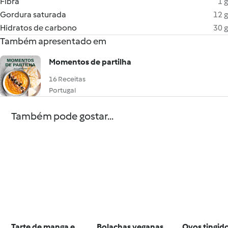
Fibra
1 g
Gordura saturada
12 g
Hidratos de carbono
30 g
Também apresentado em
Momentos de partilha
16 Receitas
Portugal
Também pode gostar...
Tarte de manga e
Bolachas veganas
Ovos tingid