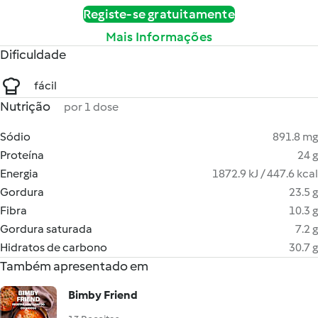
Registe-se gratuitamente
Mais Informações
Dificuldade
fácil
Nutrição
por 1 dose
Sódio
891.8 mg
Proteína
24 g
Energia
1872.9 kJ / 447.6 kcal
Gordura
23.5 g
Fibra
10.3 g
Gordura saturada
7.2 g
Hidratos de carbono
30.7 g
Também apresentado em
Bimby Friend