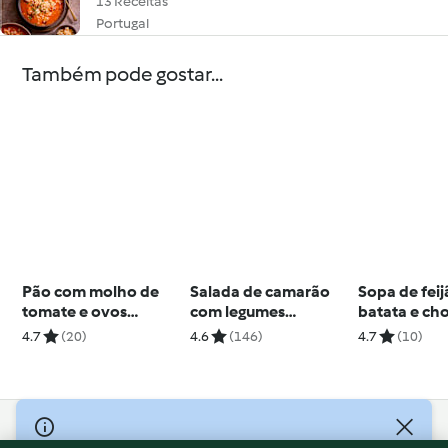
13 Receitas
Portugal
Também pode gostar...
Pão com molho de
Salada de camarão
Sopa de fei
tomate e ovos
com legumes
batata e ch
escalfados
crocantes
4.7
(20)
4.6
(146)
4.7
(10)
© Copyright 2026