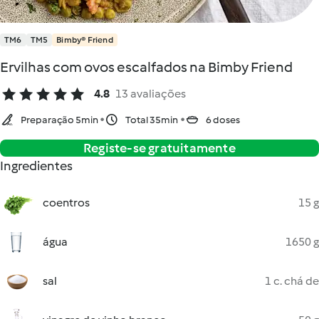
TM6
TM5
Bimby® Friend
Ervilhas com ovos escalfados na Bimby Friend
4.8
13 avaliações
Preparação 5min
Total 35min
6 doses
Registe-se gratuitamente
Ingredientes
coentros
15 g
água
1650 g
sal
1 c. chá de