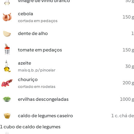
vinagre de vinho branco
50 g
cebola
150 g
cortada em pedaços
dente de alho
1
tomate em pedaços
150 g
azeite
30 g
mais q.b. p/ pincelar
chouriço
200 g
cortado em rodelas
ervilhas descongeladas
1000 g
caldo de legumes caseiro
1 c. chá de
1 cubo de caldo de legumes