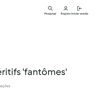
Saltar
para
Pesquisar
Registo
Iniciar sessão
o
conteúdo
principal
ritifs 'fantômes'
iações