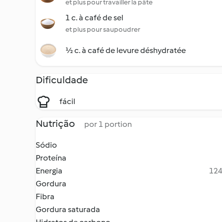
et plus pour travailler la pâte
1 c. à café de sel
et plus pour saupoudrer
½ c. à café de levure déshydratée
Dificuldade
fácil
Nutrição
por 1 portion
Sódio
Proteína
Energia
124
Gordura
Fibra
Gordura saturada