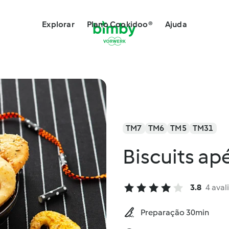
Explorar
Plano Cookidoo®
Ajuda
TM7
TM6
TM5
TM31
Biscuits apé
3.8
4 aval
Preparação 30min