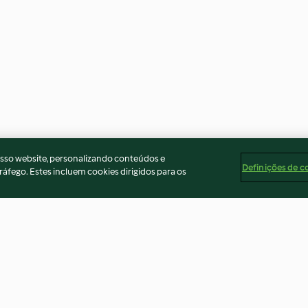
osso website, personalizando conteúdos e
Definições de c
ráfego. Estes incluem cookies dirigidos para os
pices
Bellini à la pêche
Dinde farcie, sa
canneberges