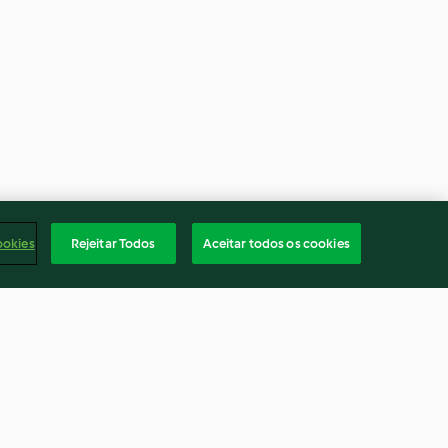
ookies
Rejeitar Todos
Aceitar todos os cookies
uce aux
Soupe de pâtes, roulé de porc
et ses légumes, dessert vapeur