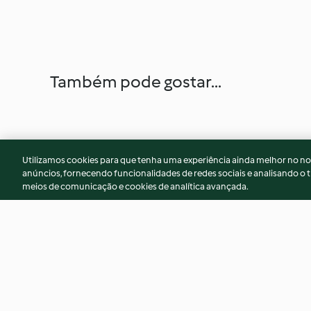
Também pode gostar...
Utilizamos cookies para que tenha uma experiência ainda melhor no n
anúncios, fornecendo funcionalidades de redes sociais e analisando o t
meios de comunicação e cookies de analítica avançada.
Trifle au Champagne et aux
Biscuits au pain d'é
fruits rouges