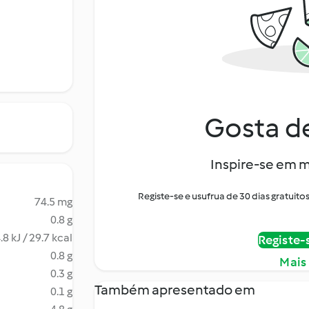
Gosta de
Inspire-se em m
Registe-se e usufrua de 30 dias gratui
74.5 mg
0.8 g
.8 kJ / 29.7 kcal
Registe-
0.8 g
Mais
0.3 g
Também apresentado em
0.1 g