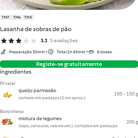
TM7
TM6
TM5
Lasanha de sobras de pão
3.2
5 avaliações
Preparação 35min
Total 1h 45min
8 doses
Registe-se gratuitamente
Ingredientes
P/ ralar
queijo parmesão
100 - 150 g
cortado em pedaços (3 cm aprox.)
Bolonhesa
mistura de legumes
200 g
(aipo, cenouras, cebola etc.), cortados em pedaços