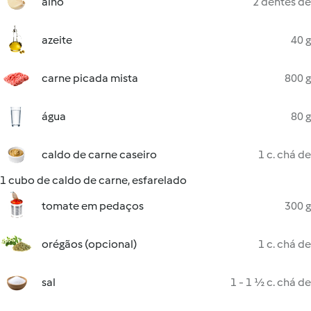
alho
2 dentes de
azeite
40 g
carne picada mista
800 g
água
80 g
caldo de carne caseiro
1 c. chá de
1 cubo de caldo de carne, esfarelado
tomate em pedaços
300 g
orégãos (opcional)
1 c. chá de
sal
1 - 1 ½ c. chá de