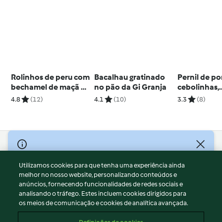
Rolinhos de peru com
Bacalhau gratinado
Pernil de p
bechamel de maçã da
no pão da Gi Granja
cebolinhas,
Denize Soares
cogumelos 
4.8
(12)
4.1
(10)
3.3
(8)
esmagada de
e espargos
© Copyright 2026
Utilizamos cookies para que tenha uma experiência ainda
Termos de Utilização
melhor no nosso website, personalizando conteúdos e
Aviso sobre Proteção de Dados
anúncios, fornecendo funcionalidades de redes sociais e
Aviso
analisando o tráfego. Estes incluem cookies dirigidos para
os meios de comunicação e cookies de analítica avançada.
Apoio legal
Cookies