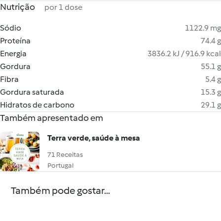
Nutrição
por 1 dose
Sódio
1122.9 mg
Proteína
74.4 g
Energia
3836.2 kJ / 916.9 kcal
Gordura
55.1 g
Fibra
5.4 g
Gordura saturada
15.3 g
Hidratos de carbono
29.1 g
Também apresentado em
Terra verde, saúde à mesa
71 Receitas
Portugal
Também pode gostar...