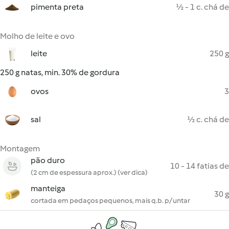
pimenta preta
½ - 1 c. chá de
Molho de leite e ovo
leite
250 g
250 g natas, min. 30% de gordura
ovos
3
sal
½ c. chá de
Montagem
pão duro
10 - 14 fatias de
(2 cm de espessura aprox.) (ver dica)
manteiga
30 g
cortada em pedaços pequenos, mais q.b. p/ untar