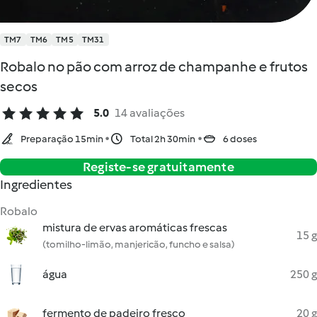
TM7
TM6
TM5
TM31
Robalo no pão com arroz de champanhe e frutos
secos
5.0
14 avaliações
Preparação 15min
Total 2h 30min
6 doses
Registe-se gratuitamente
Ingredientes
Robalo
mistura de ervas aromáticas frescas
15 g
(tomilho-limão, manjericão, funcho e salsa)
água
250 g
fermento de padeiro fresco
20 g