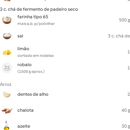
2 c. chá de fermento de padeiro seco
farinha tipo 65
500 g
mais q.b. p/ polvilhar
sal
3 c. chá de
limão
1
cortado em rodelas
robalo
1
(1500 g aprox.)
Arroz
dentes de alho
2
chalota
40 g
azeite
30 g