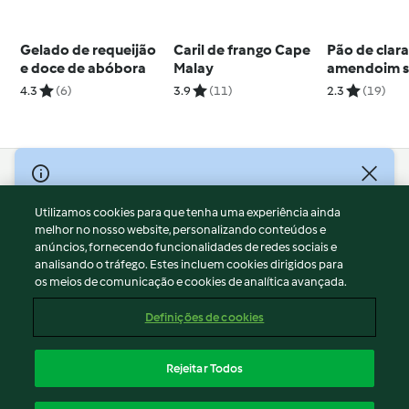
Gelado de requeijão
Caril de frango Cape
Pão de clara
e doce de abóbora
Malay
amendoim 
glúten
4.3
(6)
3.9
(11)
2.3
(19)
© Copyright 2026
Utilizamos cookies para que tenha uma experiência ainda
Termos de Utilização
melhor no nosso website, personalizando conteúdos e
Aviso sobre Proteção de Dados
anúncios, fornecendo funcionalidades de redes sociais e
Aviso
analisando o tráfego. Estes incluem cookies dirigidos para
os meios de comunicação e cookies de analítica avançada.
Apoio legal
Cookies
Definições de cookies
Conteúdo do relatório
Rescisão do contrato
Rejeitar Todos
Declaração de acessibilidade