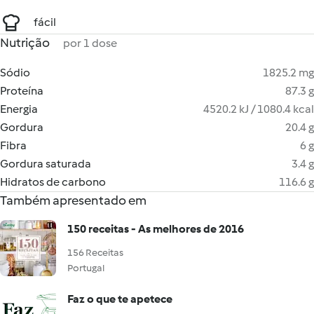
fácil
Nutrição
por 1 dose
Sódio
1825.2 mg
Proteína
87.3 g
Energia
4520.2 kJ / 1080.4 kcal
Gordura
20.4 g
Fibra
6 g
Gordura saturada
3.4 g
Hidratos de carbono
116.6 g
Também apresentado em
150 receitas - As melhores de 2016
156 Receitas
Portugal
Faz o que te apetece