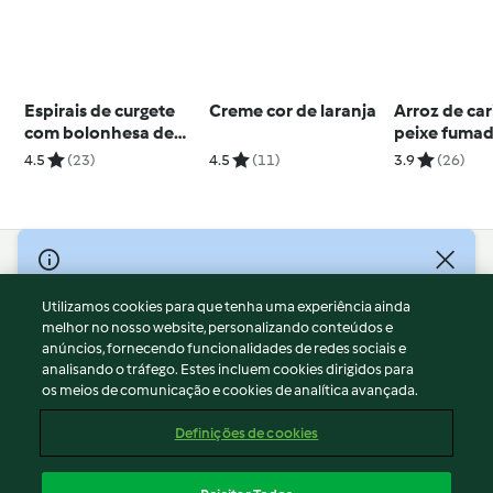
Espirais de curgete
Creme cor de laranja
Arroz de car
com bolonhesa de
peixe fumad
peru
kedgeree
4.5
(23)
4.5
(11)
3.9
(26)
© Copyright 2026
Utilizamos cookies para que tenha uma experiência ainda
Termos de Utilização
melhor no nosso website, personalizando conteúdos e
Aviso sobre Proteção de Dados
anúncios, fornecendo funcionalidades de redes sociais e
Aviso
analisando o tráfego. Estes incluem cookies dirigidos para
os meios de comunicação e cookies de analítica avançada.
Apoio legal
Cookies
Definições de cookies
Conteúdo do relatório
Rescisão do contrato