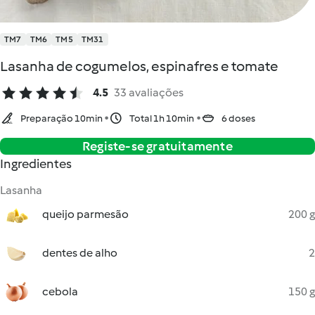
TM7
TM6
TM5
TM31
Lasanha de cogumelos, espinafres e tomate
4.5
33 avaliações
Preparação 10min
Total 1h 10min
6 doses
Registe-se gratuitamente
Ingredientes
Lasanha
queijo parmesão
200 g
dentes de alho
2
cebola
150 g