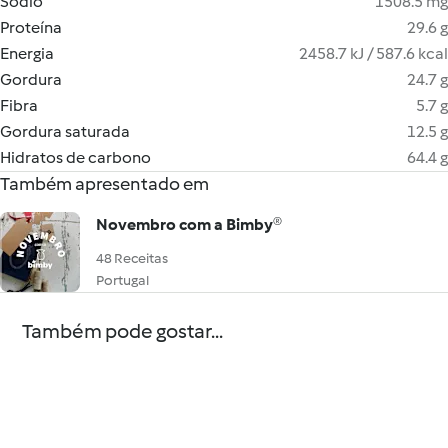
Sódio
1508.5 mg
Proteína
29.6 g
Energia
2458.7 kJ / 587.6 kcal
Gordura
24.7 g
Fibra
5.7 g
Gordura saturada
12.5 g
Hidratos de carbono
64.4 g
Também apresentado em
Novembro com a Bimby®
48 Receitas
Portugal
Também pode gostar...