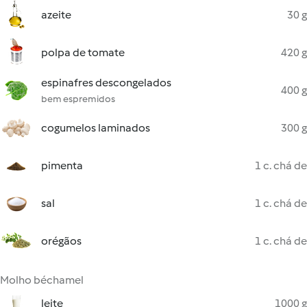
azeite
30 g
polpa de tomate
420 g
espinafres descongelados
400 g
bem espremidos
cogumelos laminados
300 g
pimenta
1 c. chá de
sal
1 c. chá de
orégãos
1 c. chá de
Molho béchamel
leite
1000 g