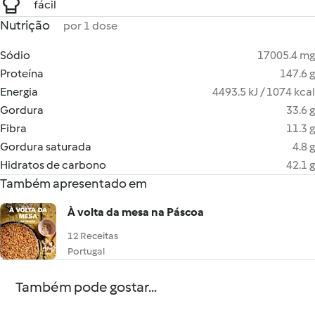
fácil
Nutrição
por 1 dose
Sódio
17005.4 mg
Proteína
147.6 g
Energia
4493.5 kJ / 1074 kcal
Gordura
33.6 g
Fibra
11.3 g
Gordura saturada
4.8 g
Hidratos de carbono
42.1 g
Também apresentado em
À volta da mesa na Páscoa
12 Receitas
Portugal
Também pode gostar...