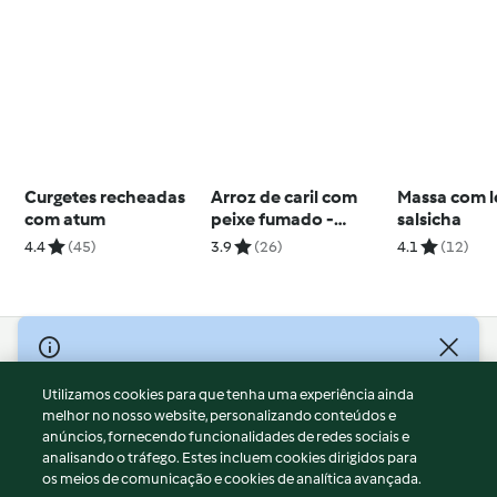
Curgetes recheadas
Arroz de caril com
Massa com l
com atum
peixe fumado -
salsicha
kedgeree
4.4
(45)
3.9
(26)
4.1
(12)
© Copyright 2026
Utilizamos cookies para que tenha uma experiência ainda
Termos de Utilização
melhor no nosso website, personalizando conteúdos e
Aviso sobre Proteção de Dados
anúncios, fornecendo funcionalidades de redes sociais e
Aviso
analisando o tráfego. Estes incluem cookies dirigidos para
os meios de comunicação e cookies de analítica avançada.
Apoio legal