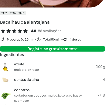
TM7
TM6
TM5
Bacalhau da alentejana
4.8
86 avaliações
Preparação 10min
Total 50min
4 doses
Registe-se gratuitamente
Ingredientes
azeite
100 g
mais q.b. p/ regar
dentes de alho
4
coentros
60 g
cortados em pedaços, mais q.b. só as folhas p/
guarnecer