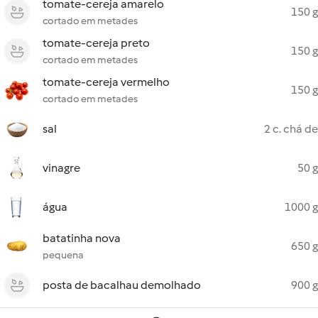
tomate-cereja amarelo
150 g
cortado em metades
tomate-cereja preto
150 g
cortado em metades
tomate-cereja vermelho
150 g
cortado em metades
sal
2 c. chá de
vinagre
50 g
água
1000 g
batatinha nova
650 g
pequena
posta de bacalhau demolhado
900 g