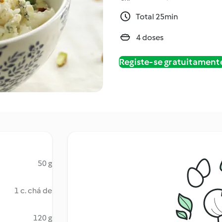
Total 25min
4 doses
Registe-se gratuitament
50 g
1 c. chá de
120 g