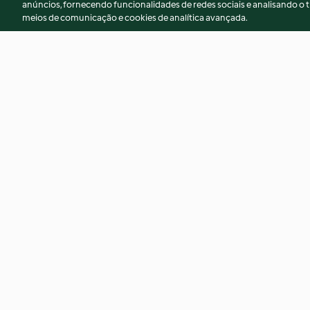
anúncios, fornecendo funcionalidades de redes sociais e analisando o t
meios de comunicação e cookies de analítica avançada.
Risoto preto com camarão
Arroz-doce com lei
e manga
3.3
(13)
3.3
(23)
© Copyright 2026
Termos de Utilização
Aviso sobre Proteção de D
Declaração de acessibilidade