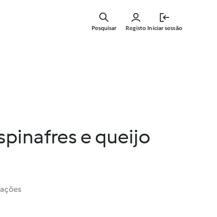
Saltar
para
Pesquisar
Registo
Iniciar sessão
o
conteúdo
principal
spinafres e queijo
iações