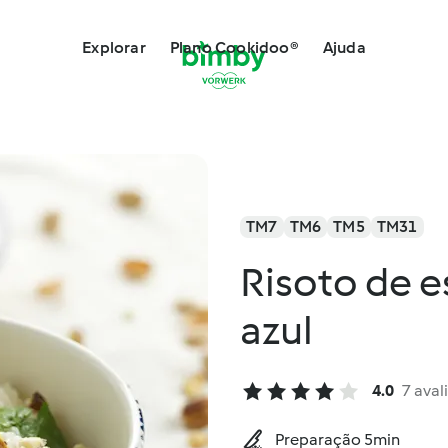
Explorar
Plano Cookidoo®
Ajuda
TM7
TM6
TM5
TM31
Risoto de e
azul
4.0
7 aval
Preparação 5min