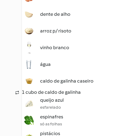
dente de alho
arroz p/ risoto
vinho branco
água
caldo de galinha caseiro
1 cubo de caldo de galinha
queijo azul
esfarelado
espinafres
só as folhas
pistácios