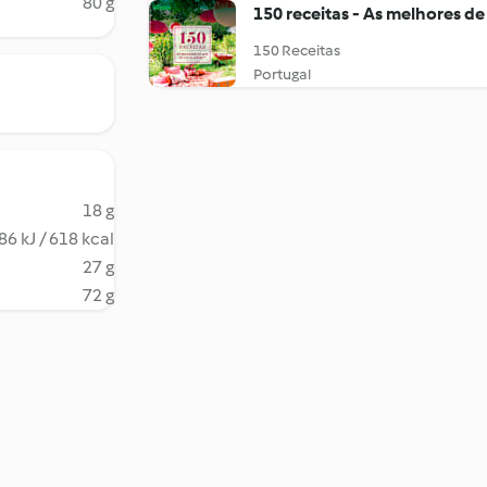
80 g
150 receitas - As melhores de
150 Receitas
Portugal
18 g
86 kJ / 618 kcal
27 g
72 g