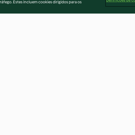
Definições de c
ráfego. Estes incluem cookies dirigidos para os
te de coco
Sorvete de tangerina
Panquecas com 
francês
3.9
(7)
3.8
(4)
ados
Aviso
Apoio legal
Cookies
Conteúdo do relató