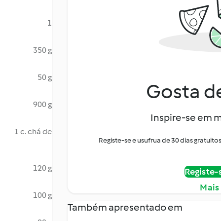
1
350 g
50 g
Gosta de
900 g
Inspire-se em m
1 c. chá de
Registe-se e usufrua de 30 dias gratui
120 g
Registe-
Mais
100 g
Também apresentado em