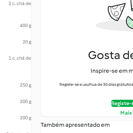
2 c. chá de
400 g
20 g
Gosta de
1 c. chá de
Inspire-se em m
Registe-se e usufrua de 30 dias gratui
250 g
200 g
Registe-
Mais
200 g
Também apresentado em