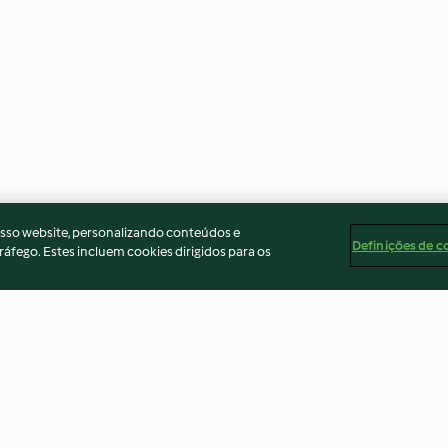
osso website, personalizando conteúdos e
Definições de c
ráfego. Estes incluem cookies dirigidos para os
Húmus de milho e requeijão
Brownies vegan
com ervas