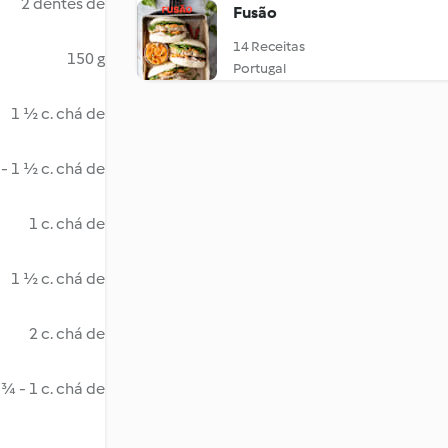
2 dentes de
Fusão
14 Receitas
150 g
Portugal
1 ½ c. chá de
 - 1 ½ c. chá de
1 c. chá de
1 ½ c. chá de
2 c. chá de
¾ - 1 c. chá de