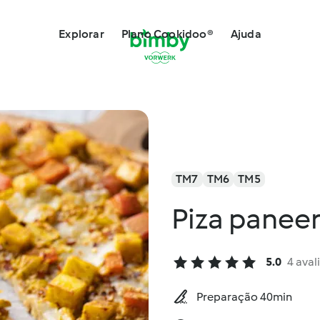
Explorar
Plano Cookidoo®
Ajuda
TM7
TM6
TM5
Piza paneer
5.0
4 aval
Preparação 40min