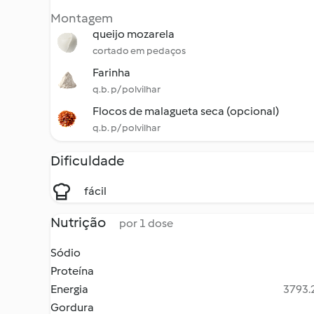
Montagem
queijo mozarela
cortado em pedaços
Farinha
q.b. p/ polvilhar
Flocos de malagueta seca (opcional)
q.b. p/ polvilhar
Dificuldade
fácil
Nutrição
por 1 dose
Sódio
Proteína
Energia
3793.2
Gordura