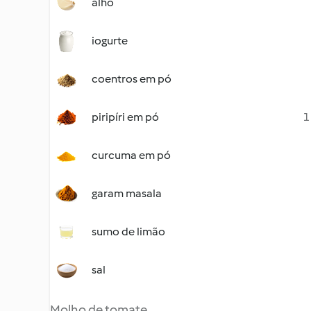
alho
iogurte
coentros em pó
piripíri em pó
1
curcuma em pó
garam masala
sumo de limão
sal
Molho de tomate