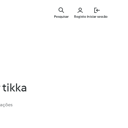
Saltar
para
Pesquisar
Registo
Iniciar sessão
o
conteúdo
principal
 tikka
iações