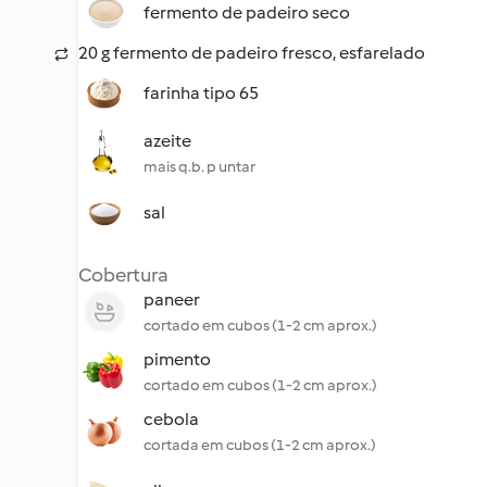
fermento de padeiro seco
20 g fermento de padeiro fresco, esfarelado
farinha tipo 65
azeite
mais q.b. p untar
sal
Cobertura
paneer
cortado em cubos (1-2 cm aprox.)
pimento
cortado em cubos (1-2 cm aprox.)
cebola
cortada em cubos (1-2 cm aprox.)