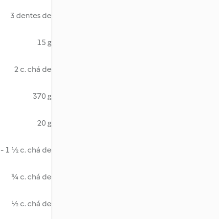
3 dentes de
15 g
2 c. chá de
370 g
20 g
 - 1 ½ c. chá de
¾ c. chá de
½ c. chá de