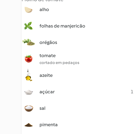
alho
folhas de manjericão
orégãos
tomate
cortado em pedaços
azeite
açúcar
1
sal
pimenta