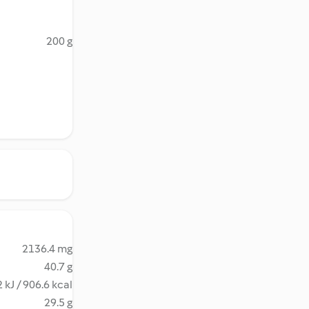
200 g
2136.4 mg
40.7 g
 kJ / 906.6 kcal
29.5 g