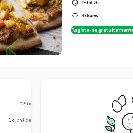
Total 2h
4 doses
Registe-se gratuitament
220 g
1 c. chá de