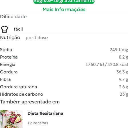
Registe-se gratuitamente
Mais Informações
Dificuldade
fácil
Nutrição
por 1 dose
Sódio
249.1 mg
Proteína
8.2 g
Energia
1760.7 kJ / 420.8 kcal
Gordura
36.3 g
Fibra
9.7 g
Gordura saturada
3.6 g
Hidratos de carbono
23 g
Também apresentado em
Dieta flexitariana
12 Receitas