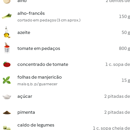
alho
2 dentes de
alho-francês
150 g
cortado em pedaços (3 cm aprox.)
azeite
50 g
tomate em pedaços
800 g
concentrado de tomate
1 c. sopa de
folhas de manjericão
15 g
mais q.b. p/ guarnecer
açúcar
2 pitadas de
pimenta
2 pitadas de
caldo de legumes
1 c. sopa cheia de