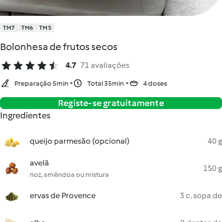
TM7
TM6
TM5
Bolonhesa de frutos secos
4.7
71 avaliações
Preparação 5min
Total 35min
4 doses
Registe-se gratuitamente
Ingredientes
queijo parmesão (opcional)
40 g
avelã
150 g
noz, amêndoa ou mistura
ervas de Provence
3 c. sopa de