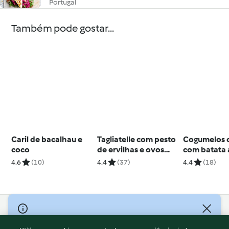
Portugal
Também pode gostar...
Caril de bacalhau e
Tagliatelle com pesto
Cogumelos 
coco
de ervilhas e ovos
com batata 
quentes
crocante
4.6
(10)
4.4
(37)
4.4
(18)
© Copyright 2026