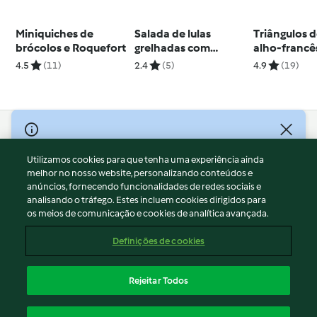
Miniquiches de
Salada de lulas
Triângulos d
brócolos e Roquefort
grelhadas com
alho-francê
guacamole
4.5
(11)
2.4
(5)
4.9
(19)
© Copyright 2026
Utilizamos cookies para que tenha uma experiência ainda
Termos de Utilização
melhor no nosso website, personalizando conteúdos e
Aviso sobre Proteção de Dados
anúncios, fornecendo funcionalidades de redes sociais e
Aviso
analisando o tráfego. Estes incluem cookies dirigidos para
os meios de comunicação e cookies de analítica avançada.
Apoio legal
Cookies
Definições de cookies
Conteúdo do relatório
Rescisão do contrato
Rejeitar Todos
Declaração de acessibilidade