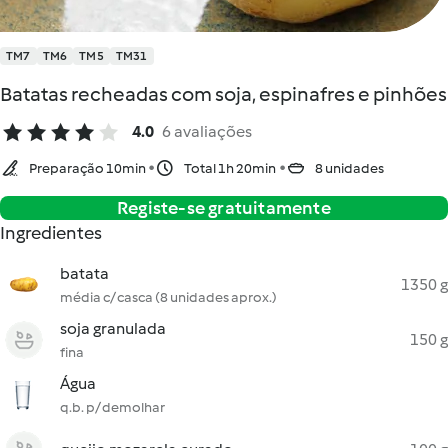
TM7
TM6
TM5
TM31
Batatas recheadas com soja, espinafres e pinhões
4.0
6 avaliações
Preparação 10min
Total 1h 20min
8 unidades
Registe-se gratuitamente
Ingredientes
batata
1350 g
média c/ casca (8 unidades aprox.)
soja granulada
150 g
fina
Água
q.b. p/ demolhar