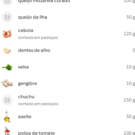
queijo mozarela curado
100 g
queijo da Ilha
50 g
cebola
120 g
cortada em pedaços
dentes de alho
2
salsa
10 g
gengibre
10 g
chuchu
150 g
cortado em pedaços
azeite
30 g
polpa de tomate
100 g