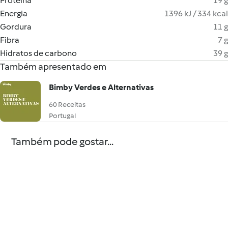
Proteína
19 g
Energia
1396 kJ / 334 kcal
Gordura
11 g
Fibra
7 g
Hidratos de carbono
39 g
Também apresentado em
Bimby Verdes e Alternativas
60 Receitas
Portugal
Também pode gostar...