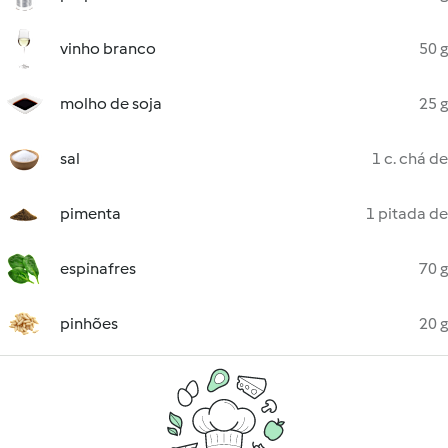
vinho branco
50 g
molho de soja
25 g
sal
1 c. chá de
pimenta
1 pitada de
espinafres
70 g
pinhões
20 g