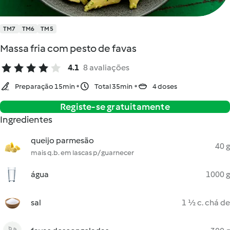
TM7
TM6
TM5
Massa fria com pesto de favas
4.1
8 avaliações
Preparação 15min
Total 35min
4 doses
Registe-se gratuitamente
Ingredientes
queijo parmesão
40 g
mais q.b. em lascas p/ guarnecer
água
1000 g
sal
1 ½ c. chá de