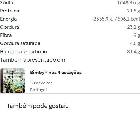
Sódio
1048.3 mg
Proteína
21.5 g
Energia
2535.9 kJ / 606.1 kcal
Gordura
23.1 g
Fibra
9 g
Gordura saturada
4.6 g
Hidratos de carbono
81.4 g
Também apresentado em
Bimby® nas 4 estações
78 Receitas
Portugal
Também pode gostar...