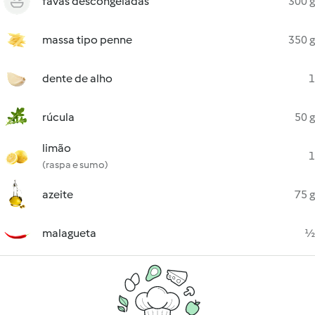
favas descongeladas
300 g
massa tipo penne
350 g
dente de alho
1
rúcula
50 g
limão
1
(raspa e sumo)
azeite
75 g
malagueta
½