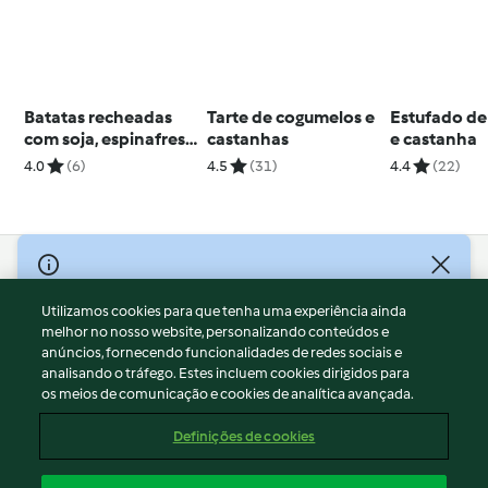
Batatas recheadas
Tarte de cogumelos e
Estufado de 
com soja, espinafres e
castanhas
e castanha
pinhões
4.0
(6)
4.5
(31)
4.4
(22)
© Copyright 2026
Utilizamos cookies para que tenha uma experiência ainda
Termos de Utilização
melhor no nosso website, personalizando conteúdos e
Aviso sobre Proteção de Dados
anúncios, fornecendo funcionalidades de redes sociais e
Aviso
analisando o tráfego. Estes incluem cookies dirigidos para
os meios de comunicação e cookies de analítica avançada.
Apoio legal
Cookies
Definições de cookies
Conteúdo do relatório
Rescisão do contrato