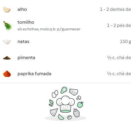
alho
1 - 2 dentes de
tomilho
1 - 2 pés de
só as folhas, mais q.b. p/ guarnecer
natas
150 g
pimenta
½ c. chá de
paprika fumada
½ c. chá de