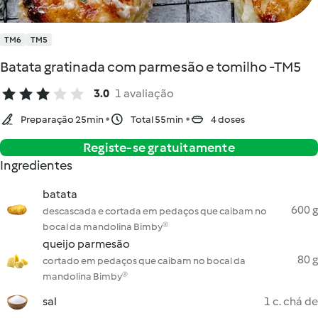
TM6
TM5
Batata gratinada com parmesão e tomilho -TM5
3.0
1 avaliação
Preparação 25min
Total 55min
4 doses
Registe-se gratuitamente
Ingredientes
batata
600 g
descascada e cortada em pedaços que caibam no
bocal da mandolina Bimby®
queijo parmesão
80 g
cortado em pedaços que caibam no bocal da
mandolina Bimby®
sal
1 c. chá de