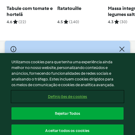
Tabule com tomate e
Ratatouille
Massa integ
hortelã
legumes sal
4.6
(22)
4.5
(140)
4.3
(30)
© Copyright 2026
Utilizamos cookies para que tenha uma experiência ainda
Termos de Utilização
melhor no nosso website, personalizando conteúdos e
Aviso sobre Proteção de Dados
anúncios, fornecendo funcionalidades de redes sociais e
Aviso
analisando o tráfego. Estes incluem cookies dirigidos para
os meios de comunicação e cookies de analítica avançada.
Apoio legal
Cookies
Definições de cookies
Conteúdo do relatório
Rescisão do contrato
Rejeitar Todos
Declaração de acessibilidade
Português
Aceitar todos os cookies