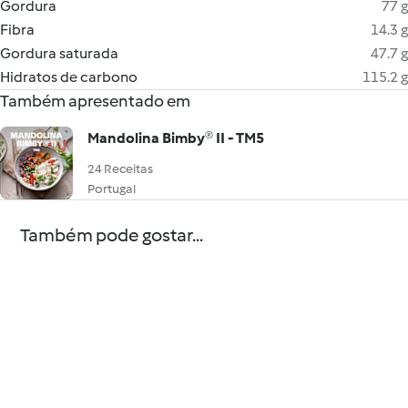
Gordura
77 g
Fibra
14.3 g
Gordura saturada
47.7 g
Hidratos de carbono
115.2 g
Também apresentado em
Mandolina Bimby® II - TM5
24 Receitas
Portugal
Também pode gostar...