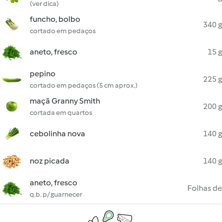
(ver dica)
funcho, bolbo
340 g
cortado em pedaços
aneto, fresco
15 g
pepino
225 g
cortado em pedaços (5 cm aprox.)
maçã Granny Smith
200 g
cortada em quartos
cebolinha nova
140 g
noz picada
140 g
aneto, fresco
Folhas de
q.b. p/ guarnecer