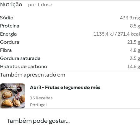
Nutrição
por 1 dose
Sódio
433.9 mg
Proteína
8.5 g
Energia
1135.4 kJ / 271.4 kcal
Gordura
21.5 g
Fibra
4.8 g
Gordura saturada
3.5 g
Hidratos de carbono
14.6 g
Também apresentado em
Abril - Frutas e legumes do mês
15 Receitas
Portugal
Também pode gostar...