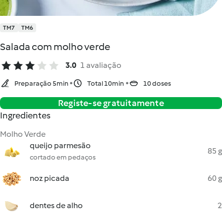
TM7
TM6
Salada com molho verde
3.0
1 avaliação
Preparação 5min
Total 10min
10 doses
Registe-se gratuitamente
Ingredientes
Molho Verde
queijo parmesão
85 g
cortado em pedaços
noz picada
60 g
dentes de alho
2