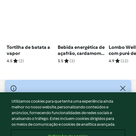
Tortilha de batata a
Bebida energética de
Lombo Well
vapor
açafrão, cardamomo
com puré de
e amêndoa
cenoura mo
4.5
(2)
3.5
(2)
4.9
(12)
vinho doce
© Copyright 2026
Utilizamos cookies para que tenha uma experiência ainda
Termos de Utilização
melhor no nosso website, personalizando conteúdos e
Aviso sobre Proteção de Dados
anúncios, fornecendo funcionalidades de redes sociais e
Aviso
analisando o tráfego. Estes incluem cookies dirigidos para
os meios de comunicação e cookies de analítica avançada.
Apoio legal
Cookies