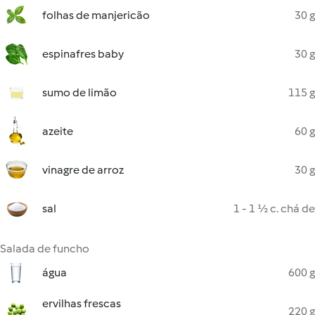
folhas de manjericão
30 g
espinafres baby
30 g
sumo de limão
115 g
azeite
60 g
vinagre de arroz
30 g
sal
1 - 1 ½ c. chá de
Salada de funcho
água
600 g
ervilhas frescas
220 g