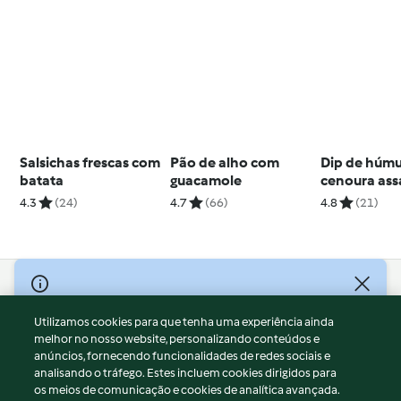
Salsichas frescas com
Pão de alho com
Dip de húmu
batata
guacamole
cenoura as
palitos de v
4.3
(24)
4.7
(66)
4.8
(21)
crus
© Copyright 2026
Utilizamos cookies para que tenha uma experiência ainda
Termos de Utilização
melhor no nosso website, personalizando conteúdos e
Aviso sobre Proteção de Dados
anúncios, fornecendo funcionalidades de redes sociais e
Aviso
analisando o tráfego. Estes incluem cookies dirigidos para
os meios de comunicação e cookies de analítica avançada.
Apoio legal