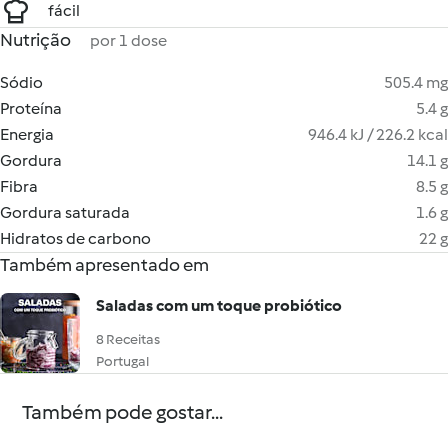
fácil
Nutrição
por 1 dose
Sódio
505.4 mg
Proteína
5.4 g
Energia
946.4 kJ / 226.2 kcal
Gordura
14.1 g
Fibra
8.5 g
Gordura saturada
1.6 g
Hidratos de carbono
22 g
Também apresentado em
Saladas com um toque probiótico
8 Receitas
Portugal
Também pode gostar...