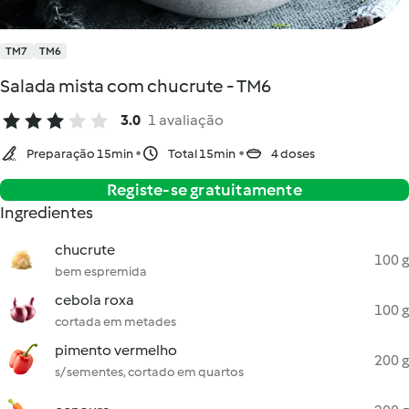
TM7
TM6
Salada mista com chucrute - TM6
3.0
1 avaliação
Preparação 15min
Total 15min
4 doses
Registe-se gratuitamente
Ingredientes
chucrute
100 g
bem espremida
cebola roxa
100 g
cortada em metades
pimento vermelho
200 g
s/ sementes, cortado em quartos