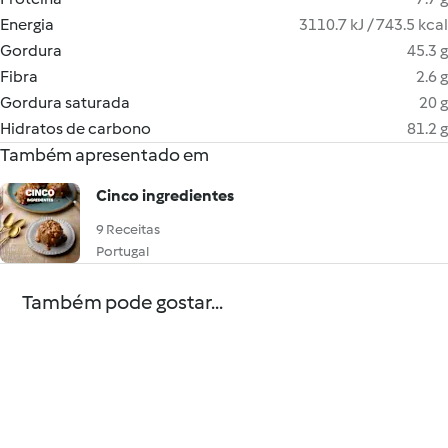
Energia
3110.7 kJ / 743.5 kcal
Gordura
45.3 g
Fibra
2.6 g
Gordura saturada
20 g
Hidratos de carbono
81.2 g
Também apresentado em
Cinco ingredientes
9 Receitas
Portugal
Também pode gostar...