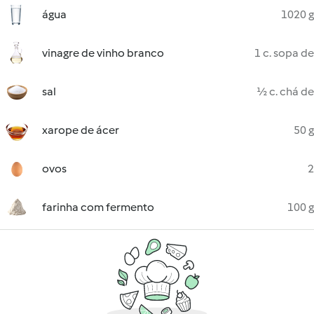
água
1020 g
vinagre de vinho branco
1 c. sopa de
sal
½ c. chá de
xarope de ácer
50 g
ovos
2
farinha com fermento
100 g