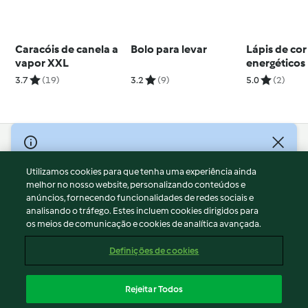
Caracóis de canela a
Bolo para levar
Lápis de cor
vapor XXL
energéticos
3.7
(19)
3.2
(9)
5.0
(2)
© Copyright 2026
Utilizamos cookies para que tenha uma experiência ainda
Termos de Utilização
melhor no nosso website, personalizando conteúdos e
Aviso sobre Proteção de Dados
anúncios, fornecendo funcionalidades de redes sociais e
Aviso
analisando o tráfego. Estes incluem cookies dirigidos para
os meios de comunicação e cookies de analítica avançada.
Apoio legal
Cookies
Definições de cookies
Conteúdo do relatório
Rescisão do contrato
Rejeitar Todos
Declaração de acessibilidade