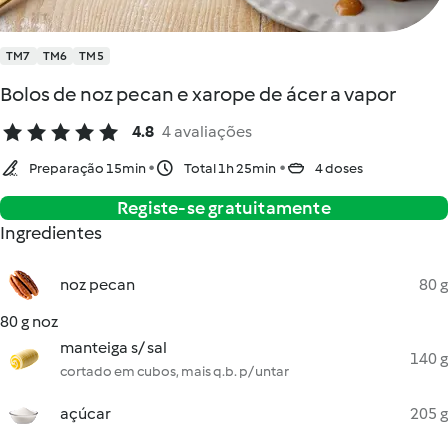
TM7
TM6
TM5
Bolos de noz pecan e xarope de ácer a vapor
4.8
4 avaliações
Preparação 15min
Total 1h 25min
4 doses
Registe-se gratuitamente
Ingredientes
noz pecan
80 g
80 g noz
manteiga s/ sal
140 g
cortado em cubos, mais q.b. p/ untar
açúcar
205 g