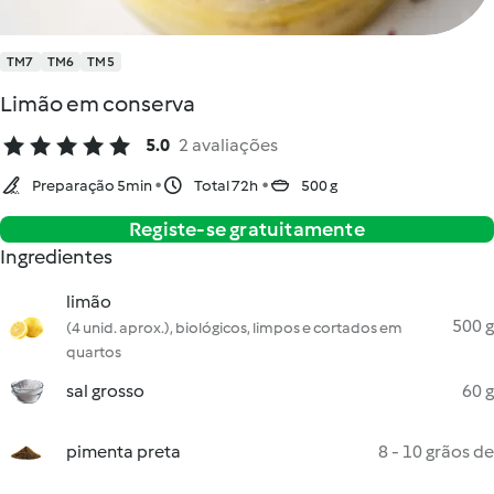
TM7
TM6
TM5
Limão em conserva
5.0
2 avaliações
Preparação 5min
Total 72h
500 g
Registe-se gratuitamente
Ingredientes
limão
500 g
(4 unid. aprox.), biológicos, limpos e cortados em
quartos
sal grosso
60 g
pimenta preta
8 - 10 grãos de