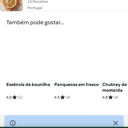
15 Receitas
Portugal
Também pode gostar...
Essência de baunilha
Panquecas em frasco
Chutney de 
mostarda
4.0
(1)
4.5
(4)
4.8
(4)
© Copyright 2026