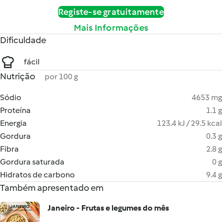
Registe-se gratuitamente
Mais Informações
Dificuldade
fácil
Nutrição
por 100 g
Sódio
4653 mg
Proteína
1.1 g
Energia
123.4 kJ / 29.5 kcal
Gordura
0.3 g
Fibra
2.8 g
Gordura saturada
0 g
Hidratos de carbono
9.4 g
Também apresentado em
Janeiro - Frutas e legumes do mês