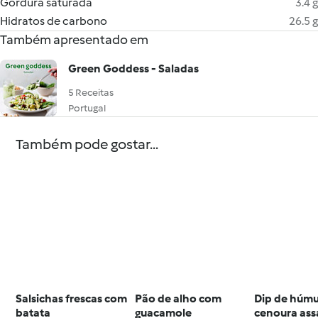
Gordura saturada
3.4 g
Hidratos de carbono
26.5 g
Também apresentado em
Green Goddess - Saladas
5 Receitas
Portugal
Também pode gostar...
Salsichas frescas com
Pão de alho com
Dip de húmu
batata
guacamole
cenoura as