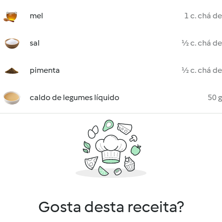
mel
1 c. chá de
sal
½ c. chá de
pimenta
½ c. chá de
caldo de legumes líquido
50 g
Gosta desta receita?