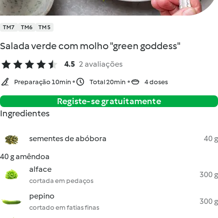
TM7
TM6
TM5
Salada verde com molho "green goddess"
4.5
2 avaliações
Preparação 10min
Total 20min
4 doses
Registe-se gratuitamente
Ingredientes
sementes de abóbora
40 g
40 g amêndoa
alface
300 g
cortada em pedaços
pepino
300 g
cortado em fatias finas