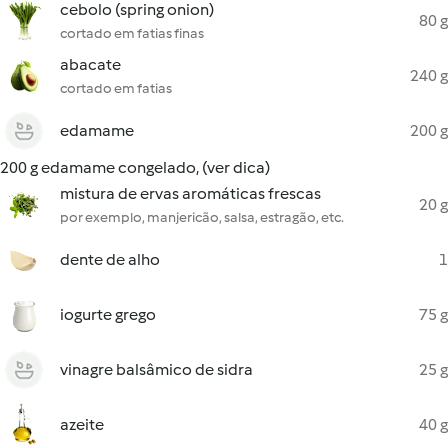
cebolo (spring onion)
80 g
cortado em fatias finas
abacate
240 g
cortado em fatias
edamame
200 g
200 g edamame congelado, (ver dica)
mistura de ervas aromáticas frescas
20 g
por exemplo, manjericão, salsa, estragão, etc.
dente de alho
1
iogurte grego
75 g
vinagre balsâmico de sidra
25 g
azeite
40 g