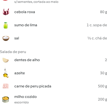
s/ sementes, cortada ao meio
cebola roxa
80 g
sumo de lima
1 c. sopa de
sal
½ c. chá de
Salada de peru
dentes de alho
2
azeite
30 g
carne de peru picada
500 g
milho cozido
200 g
escorrido