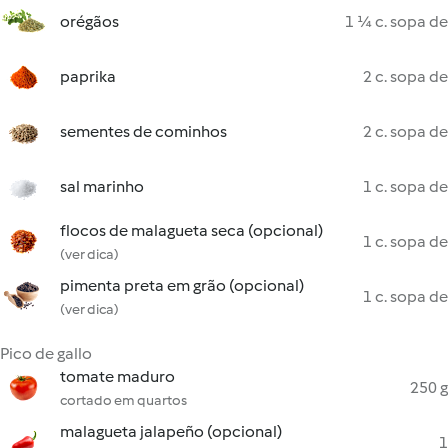
orégãos
1 ¼ c. sopa de
paprika
2 c. sopa de
sementes de cominhos
2 c. sopa de
sal marinho
1 c. sopa de
flocos de malagueta seca (opcional)
1 c. sopa de
(ver dica)
pimenta preta em grão (opcional)
1 c. sopa de
(ver dica)
Pico de gallo
tomate maduro
250 g
cortado em quartos
malagueta jalapeño (opcional)
1