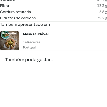
Fibra
13.3 g
Gordura saturada
6.6 g
Hidratos de carbono
39.2 g
Também apresentado em
Mesa saudável
14 Receitas
Portugal
Também pode gostar...