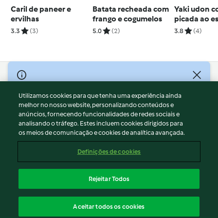
Caril de paneer e
Batata recheada com
Yaki udon c
ervilhas
frango e cogumelos
picada ao es
japonês
3.3
(3)
5.0
(2)
3.8
(4)
© Copyright 2026
Utilizamos cookies para que tenha uma experiência ainda
Termos de Utilização
melhor no nosso website, personalizando conteúdos e
Aviso sobre Proteção de Dados
anúncios, fornecendo funcionalidades de redes sociais e
Aviso
analisando o tráfego. Estes incluem cookies dirigidos para
os meios de comunicação e cookies de analítica avançada.
Apoio legal
Cookies
Definições de cookies
Conteúdo do relatório
Rescisão do contrato
Rejeitar Todos
Declaração de acessibilidade
Português
Aceitar todos os cookies