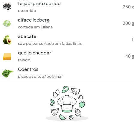
feijão-preto cozido
250 g
escorrido
alface iceberg
200 g
cortada em juliana
abacate
1
só a polpa, cortada em fatias finas
queijo cheddar
40 g
ralado
Coentros
picados q.b. p/ polvilhar