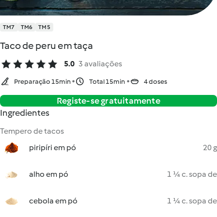
TM7
TM6
TM5
Taco de peru em taça
5.0
3 avaliações
Preparação 15min
Total 15min
4 doses
Registe-se gratuitamente
Ingredientes
Tempero de tacos
piripíri em pó
20 g
alho em pó
1 ¼ c. sopa de
cebola em pó
1 ¼ c. sopa de