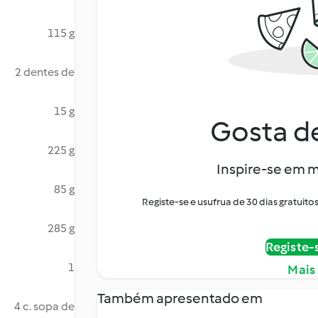
115 g
2 dentes de
15 g
Gosta de
225 g
Inspire-se em m
85 g
Registe-se e usufrua de 30 dias gratui
285 g
Registe-
1
Mais
Também apresentado em
4 c. sopa de