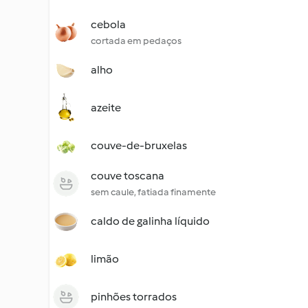
cebola
cortada em pedaços
alho
azeite
couve-de-bruxelas
couve toscana
sem caule, fatiada finamente
caldo de galinha líquido
limão
pinhões torrados