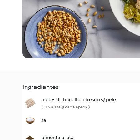
Ingredientes
filetes de bacalhau fresco s/ pele
(115 a 140 g cada aprox.)
sal
pimenta preta