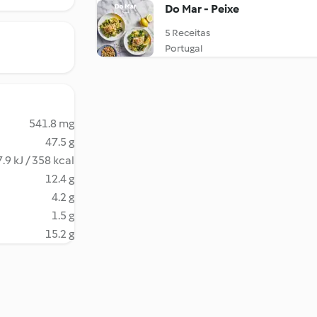
Do Mar - Peixe
5 Receitas
Portugal
541.8 mg
47.5 g
.9 kJ / 358 kcal
12.4 g
4.2 g
1.5 g
15.2 g