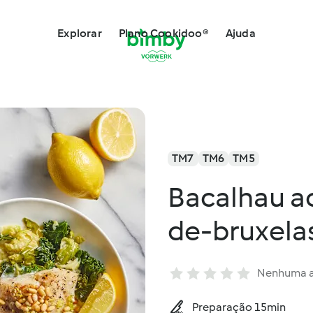
Explorar
Plano Cookidoo®
Ajuda
TM7
TM6
TM5
Bacalhau a
de-bruxelas
Nenhuma a
Preparação 15min