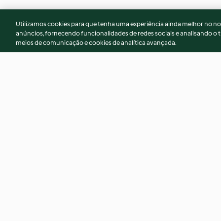
Utilizamos cookies para que tenha uma experiência ainda melhor no n
anúncios, fornecendo funcionalidades de redes sociais e analisando o t
meios de comunicação e cookies de analítica avançada.
Massa com salmão e
Guisado de lulas e 
espinafres
arroz
4.6
(159)
4.6
(69)
© Copyright 2026
Termos de Utilização
Aviso sobre Proteção de D