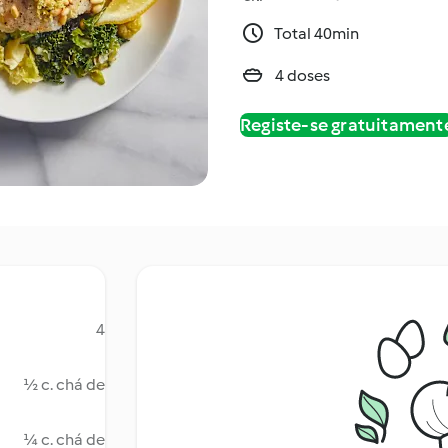
Total 40min
4 doses
Registe-se gratuitament
4
½ c. chá de
¼ c. chá de