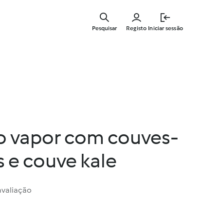
Saltar
para
Pesquisar
Registo
Iniciar sessão
o
conteúdo
principal
o vapor com couves-
 e couve kale
valiação