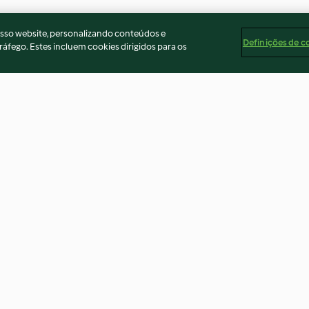
osso website, personalizando conteúdos e
Definições de c
ráfego. Estes incluem cookies dirigidos para os
feijão com
Empadão de peixe
Lulas recheada
batata e cenour
4.7
(250)
4.6
(25)
ados
Aviso
Apoio legal
Cookies
Conteúdo do relató