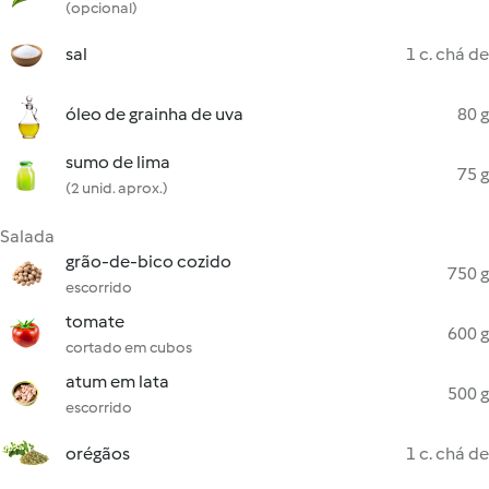
(opcional)
sal
1 c. chá de
óleo de grainha de uva
80 g
sumo de lima
75 g
(2 unid. aprox.)
Salada
grão-de-bico cozido
750 g
escorrido
tomate
600 g
cortado em cubos
atum em lata
500 g
escorrido
orégãos
1 c. chá de