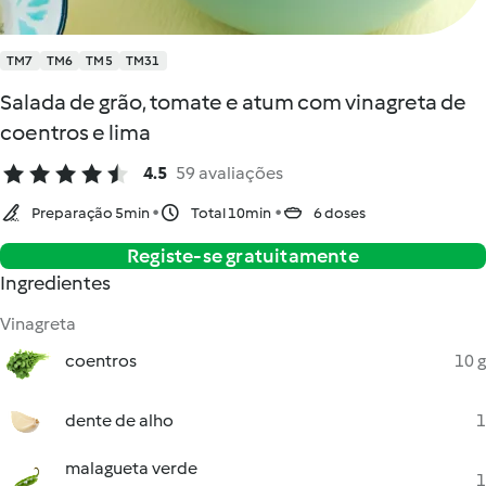
TM7
TM6
TM5
TM31
Salada de grão, tomate e atum com vinagreta de
coentros e lima
4.5
59 avaliações
Preparação 5min
Total 10min
6 doses
Registe-se gratuitamente
Ingredientes
Vinagreta
coentros
10 g
dente de alho
1
malagueta verde
1