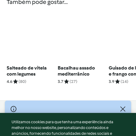
Também pode gostar...
Salteado de vitela
Bacalhau assado
Guisado de l
com legumes
mediterrânico
e frango com
4.6
(80)
3.7
(27)
3.9
(14)
© Copyright 2026
Utilizamos cookies para que tenha uma experiência ainda
Termos de Utilização
melhor no nosso website, personalizando conteúdos e
Aviso sobre Proteção de Dados
anúncios, fornecendo funcionalidades de redes sociais e