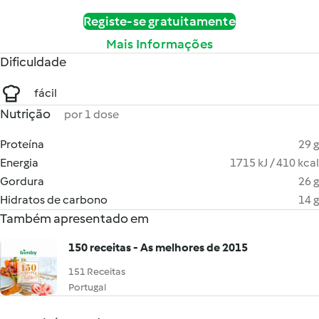
Registe-se gratuitamente
Mais Informações
Dificuldade
fácil
Nutrição
por 1 dose
Proteína
29 g
Energia
1715 kJ / 410 kcal
Gordura
26 g
Hidratos de carbono
14 g
Também apresentado em
150 receitas - As melhores de 2015
151 Receitas
Portugal