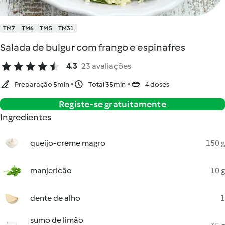
TM7
TM6
TM5
TM31
Salada de bulgur com frango e espinafres
4.3
23 avaliações
Preparação 5min
Total 35min
4 doses
Registe-se gratuitamente
Ingredientes
queijo-creme magro
150 g
manjericão
10 g
dente de alho
1
sumo de limão