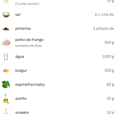
35 g
(1 unid. aprox.)
sal
2 c. chá de
pimenta
1 pitada de
peito de frango
500 g
cortado em tiras
água
1000 g
bulgur
200 g
espinafres baby
80 g
azeite
20 g
vinagre
10 g