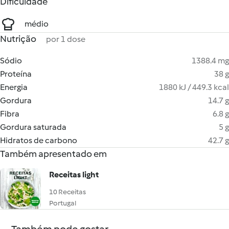
Dificuldade
médio
Nutrição
por 1 dose
Sódio
1388.4 mg
Proteína
38 g
Energia
1880 kJ / 449.3 kcal
Gordura
14.7 g
Fibra
6.8 g
Gordura saturada
5 g
Hidratos de carbono
42.7 g
Também apresentado em
Receitas light
10 Receitas
Portugal