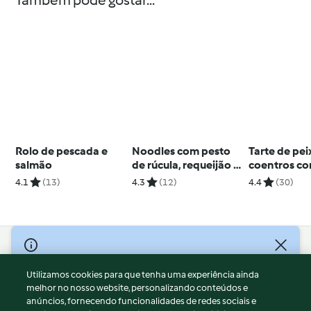
Também pode gostar...
Rolo de pescada e
Noodles com pesto
Tarte de pei
salmão
de rúcula, requeijão e
coentros co
presunto
da Ilha
4.1
(13)
4.3
(12)
4.4
(30)
© Copyright 2026
Utilizamos cookies para que tenha uma experiência ainda
Termos de Utilização
melhor no nosso website, personalizando conteúdos e
Aviso sobre Proteção de Dados
anúncios, fornecendo funcionalidades de redes sociais e