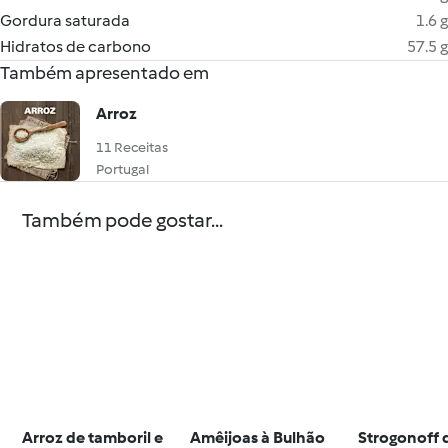
Gordura saturada
1.6 g
Hidratos de carbono
57.5 g
Também apresentado em
Arroz
11 Receitas
Portugal
Também pode gostar...
Arroz de tamboril e
Amêijoas à Bulhão
Strogonoff 