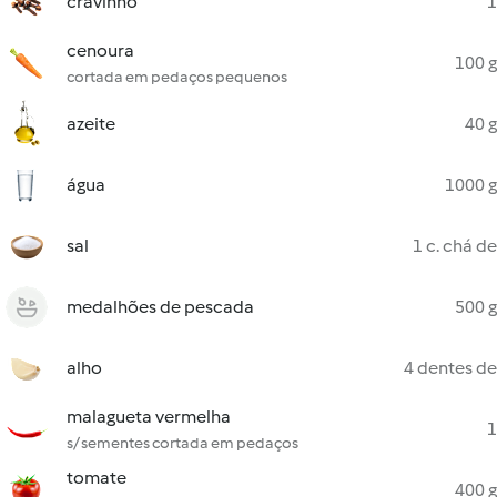
cravinho
1
cenoura
100 g
cortada em pedaços pequenos
azeite
40 g
água
1000 g
sal
1 c. chá de
medalhões de pescada
500 g
alho
4 dentes de
malagueta vermelha
1
s/ sementes cortada em pedaços
tomate
400 g