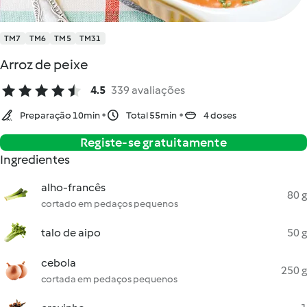
TM7
TM6
TM5
TM31
Arroz de peixe
4.5
339 avaliações
Preparação 10min
Total 55min
4 doses
Registe-se gratuitamente
Ingredientes
alho-francês
80 g
cortado em pedaços pequenos
talo de aipo
50 g
cebola
250 g
cortada em pedaços pequenos